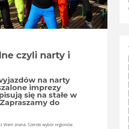
ne czyli narty i
wyjazdów na narty
szalone imprezy
isują się na stałe w
 Zapraszamy do
już Wam znana. Szeroki wybór regionów