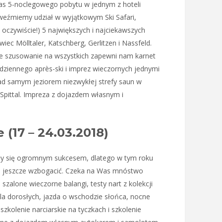
czas 5-noclegowego pobytu w jednym z hoteli
weźmiemy udział w wyjątkowym Ski Safari,
oczywiście!) 5 największych i najciekawszych
wiec Mölltaler, Katschberg, Gerlitzen i Nassfeld.
e szusowanie na wszystkich zapewni nam karnet
dziennego après-ski i imprez wieczornych jednymi
ad samym jeziorem niezwykłej strefy saun w
w Spittal. Impreza z dojazdem własnym i
 (17 – 24.03.2018)
ły się ogromnym sukcesem, dlatego w tym roku
ą jeszcze wzbogacić. Czeka na Was mnóstwo
, szalone wieczorne balangi, testy nart z kolekcji
i dla dorosłych, jazda o wschodzie słońca, nocne
zkolenie narciarskie na tyczkach i szkolenie