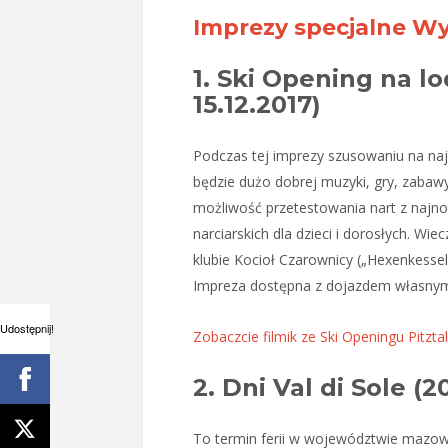
Imprezy specjalne Wy
1. Ski Opening na lo
15.12.2017)
Podczas tej imprezy szusowaniu na na
będzie dużo dobrej muzyki, gry, zabawy
możliwość przetestowania nart z najnow
narciarskich dla dzieci i dorosłych. W
klubie Kocioł Czarownicy („Hexenkessel
Impreza dostępna z dojazdem własnym i
Udostępnij!
Zobaczcie filmik ze Ski Openingu Pitzt
2. Dni Val di Sole (2
To termin ferii w województwie mazow