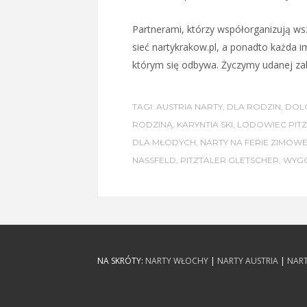
Partnerami, którzy współorganizują wsz
sieć nartykrakow.pl, a ponadto każda 
którym się odbywa. Życzymy udanej za
TAGI:
AUSTRIA NARTY
,
DLA RODZIN
,
DOLO
RODZINĄ
,
KARYNTIA SKI
,
LODOWIEC PITZ
DLA MŁODYCH
,
NARTY NA FERIE ZIMOW
NASSFELD
,
PITZTALER GLETSCHER
,
WYGO
NA SKRÓTY:
NARTY WŁOCHY
|
NARTY AUSTRIA
|
NART