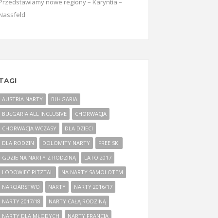
Przedstawiamy nowe regiony – Karyntia –
Nassfeld
TAGI
AUSTRIA NARTY
BUŁGARIA
BUŁGARIA ALL INCLUSIVE
CHORWACJA
CHORWACJA WCZASY
DLA DZIECI
DLA RODZIN
DOLOMITY NARTY
FREE SKI
GDZIE NA NARTY Z RODZINĄ
LATO 2017
LODOWIEC PITZTAL
NA NARTY SAMOLOTEM
NARCIARSTWO
NARTY
NARTY 2016/17
NARTY 2017/18
NARTY CAŁĄ RODZINĄ
NARTY DLA MŁODYCH
NARTY FRANCJA