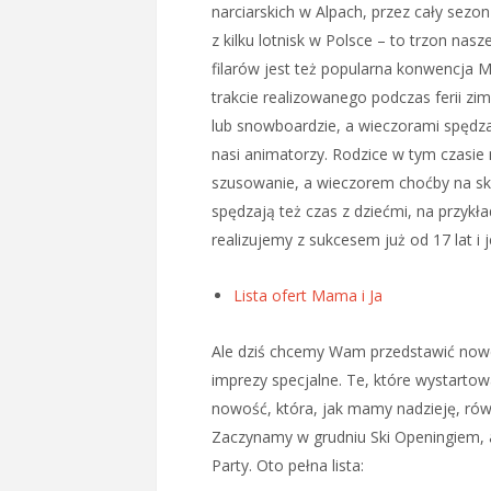
narciarskich w Alpach, przez cały sez
z kilku lotnisk w Polsce – to trzon nasze
filarów jest też popularna konwencja Ma
trakcie realizowanego podczas ferii zi
lub snowboardzie, a wieczorami spędza
nasi animatorzy. Rodzice w tym czasie 
szusowanie, a wieczorem choćby na sk
spędzają też czas z dziećmi, na przyk
realizujemy z sukcesem już od 17 lat i j
Lista ofert Mama i Ja
Ale dziś chcemy Wam przedstawić now
imprezy specjalne. Te, które wystarto
nowość, która, jak mamy nadzieję, równ
Zaczynamy w grudniu Ski Openingiem,
Party. Oto pełna lista: