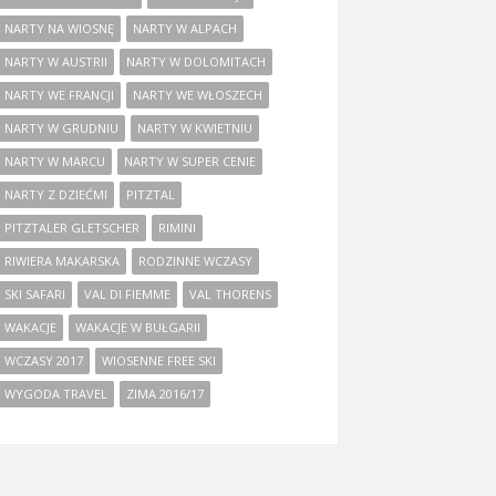
NARTY NA WIOSNĘ
NARTY W ALPACH
NARTY W AUSTRII
NARTY W DOLOMITACH
NARTY WE FRANCJI
NARTY WE WŁOSZECH
NARTY W GRUDNIU
NARTY W KWIETNIU
NARTY W MARCU
NARTY W SUPER CENIE
NARTY Z DZIEĆMI
PITZTAL
PITZTALER GLETSCHER
RIMINI
RIWIERA MAKARSKA
RODZINNE WCZASY
SKI SAFARI
VAL DI FIEMME
VAL THORENS
WAKACJE
WAKACJE W BUŁGARII
WCZASY 2017
WIOSENNE FREE SKI
WYGODA TRAVEL
ZIMA 2016/17