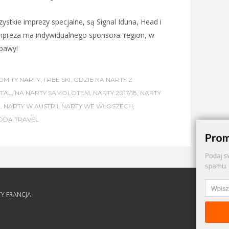
ystkie imprezy specjalne, są Signal Iduna, Head i
impreza ma indywidualnego sponsora: region, w
bawy!
MITY NARTY
,
FREE SKI
,
GDZIE NA NARTY Z
TAL
,
NA NARTY SAMOLOTEM
,
NARTY 2017/18
,
NARTY
E
,
NARTY W AUSTRII
,
NARTY WE WŁOSZECH
,
DA TRAVEL
Prom
Podaj s
spamu. 
Y FRANCJA