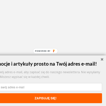
POWERED BY
ocje i artykuły prosto na Twój adres e-mail!
wój adres e-mail, aby zapisać się do naszego newslettera. Nie wysyłamy
Możesz wypisać się w każdej chwili.
ZAPISUJĘ SIĘ!