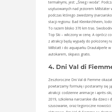
termalnymi, jest: „Śnieg i woda”. Pod
usytuowanych nad jeziorem Millstäter 
podczas którego zwiedzimy (narciarsko 
stacji regionu: Bad Kleinkirchheim, lodo
To razem blisko 370 km tras. Swobodn
Top Ski – wliczony w cenę. A oprócz co
z atrakcji będą wypady do położonej n
Millstatt i do aquaparku Drautalperle 
autokarem, skipass gratis.
4. Dni Val di Fiemme
Zeszłoroczne Dni Val di Fiemme okaza
powtarzamy formułę i postaramy się j
atrakcji: codzienne animacje i après-ski
2019, szkolenia narciarskie dla dzieci 
szusowanie, oraz tegoroczne nowości: s