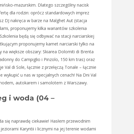
ińsko-mazurskim. Dlatego szczególny nacisk
fertę dla rodzin: oprócz standardowych imprez
asz DJ nakręca w barze na Malghet Aut (stacja
dami, proponujemy kilka wariantów szkolenia
. Szkolenia będą się odbywać na stacji narciarskiej
zątkującym proponujemy karnet narciarski tylko na
y na większe obszary: Skiarea Dolomiti di Brenta
Madonny do Campiglio i Pinzolo, 150 km tras) oraz
 Val di Sole, łącznie z przełęczą Tonale – łącznie
e wykupić u nas w specjalnych cenach! Na Dni Val
ochodem, autokarem i samolotem z Warszawy.
eg i woda (04 –
da się naprawdę ciekawie! Hasłem przewodnim
ziorami Karyntii i licznymi na jej terenie wodami