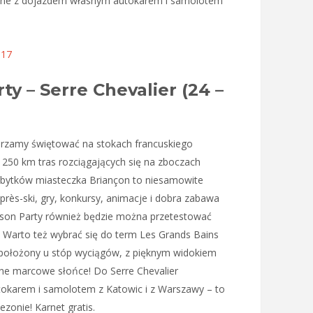
tępne z dojazdem własnym autokarem i samolotem
017
ty – Serre Chevalier (24 –
rzamy świętować na stokach francuskiego
 250 km tras rozciągających się na zboczach
abytków miasteczka Briançon to niesamowite
près-ski, gry, konkursy, animacje i dobra zabawa
ason Party również będzie można przetestować
. Warto też wybrać się do term Les Grands Bains
położony u stóp wyciągów, z pięknym widokiem
ne marcowe słońce! Do Serre Chevalier
tokarem i samolotem z Katowic i z Warszawy – to
ezonie! Karnet gratis.