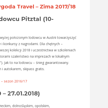
goda Travel – Zima 2017/18
dowcu Pitztal (10-
jwyżej położonym lodowcu w Austrii towarzyszyć
 i konkursy z nagrodami. Dla chętnych –
szej kolekcji 2018 i uczestnictwa w szkoleniach
ieczorami szaleństwo na imprezach w lokalnym
”). Jak to na lodowcu – śnieg gwarantowany.
 autokarem, skipass gratis.
al – sezon 2016/17
0 – 27.01.2018)
ieckim, dolnośląskim, opolskim,