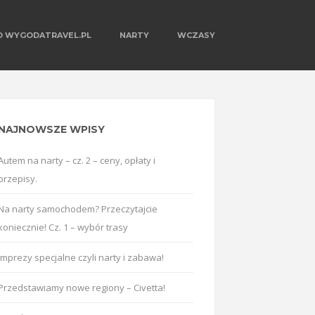
O WYGODATRAVEL.PL
NARTY
WCZASY
NAJNOWSZE WPISY
Autem na narty – cz. 2 – ceny, opłaty i
przepisy.
Na narty samochodem? Przeczytajcie
koniecznie! Cz. 1 – wybór trasy
Imprezy specjalne czyli narty i zabawa!
Przedstawiamy nowe regiony – Civetta!