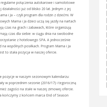
on regularne połączenia autokarowe i samolotowe
j działalności już od blisko 20 lat. Jednym z jej
ma i Ja – czyli program dla rodzin z dziećmi. W
mowych Mama i Ja dzieci uczą się jazdy na nartach
ją czas na grach i zabawach, które organizują
mają czas dla siebie: w ciągu dnia na swobodne
orzystanie z hotelowego SPA. A jednocześnie
ład na wspólnych posiłkach. Program Mama i Ja
est to stała pozycja w naszej ofercie.
e pozycje w naszym sezonowym kalendarzu:
wały w poprzednim sezonie (2016/17) i tegoroczną
ież zagości na stałe w naszej zimowej ofercie.
 a kończymy z końcem marca End of Season