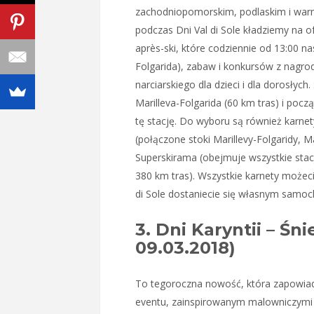
zachodniopomorskim, podlaskim i warm
podczas Dni Val di Sole kładziemy na o
après-ski, które codziennie od 13:00 n
Folgarida), zabaw i konkursów z nagro
narciarskiego dla dzieci i dla dorosłych
Marilleva-Folgarida (60 km tras) i poc
tę stację. Do wyboru są również karnet
(połączone stoki Marillevy-Folgaridy, 
Superskirama (obejmuje wszystkie stacje
380 km tras). Wszystkie karnety możeci
di Sole dostaniecie się własnym sam
3. Dni Karyntii – Śni
09.03.2018)
To tegoroczna nowość, która zapowia
eventu, zainspirowanym malowniczymi je