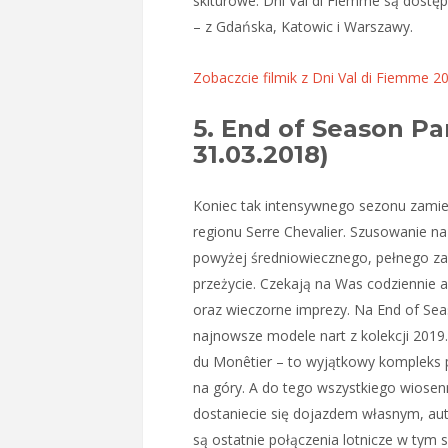
skiturowe. Dni Val di Fiemme są dos
– z Gdańska, Katowic i Warszawy.
Zobaczcie filmik z Dni Val di Fiemme 2
5. End of Season Par
31.03.2018)
Koniec tak intensywnego sezonu zamie
regionu Serre Chevalier. Szusowanie na
powyżej średniowiecznego, pełnego z
przeżycie. Czekają na Was codziennie a
oraz wieczorne imprezy. Na End of Se
najnowsze modele nart z kolekcji 2019
du Monêtier – to wyjątkowy kompleks 
na góry. A do tego wszystkiego wiosen
dostaniecie się dojazdem własnym, au
są ostatnie połączenia lotnicze w tym s