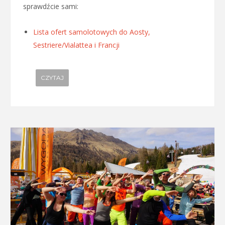
sprawdźcie sami:
Lista ofert samolotowych do Aosty,
Sestriere/Vialattea i Francji
CZYTAJ