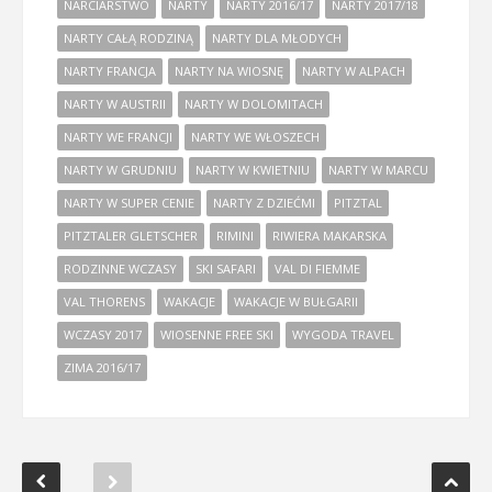
NARCIARSTWO
NARTY
NARTY 2016/17
NARTY 2017/18
NARTY CAŁĄ RODZINĄ
NARTY DLA MŁODYCH
NARTY FRANCJA
NARTY NA WIOSNĘ
NARTY W ALPACH
NARTY W AUSTRII
NARTY W DOLOMITACH
NARTY WE FRANCJI
NARTY WE WŁOSZECH
NARTY W GRUDNIU
NARTY W KWIETNIU
NARTY W MARCU
NARTY W SUPER CENIE
NARTY Z DZIEĆMI
PITZTAL
PITZTALER GLETSCHER
RIMINI
RIWIERA MAKARSKA
RODZINNE WCZASY
SKI SAFARI
VAL DI FIEMME
VAL THORENS
WAKACJE
WAKACJE W BUŁGARII
WCZASY 2017
WIOSENNE FREE SKI
WYGODA TRAVEL
ZIMA 2016/17