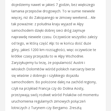
dojedziemy nawet w jakieś 7 godzin, bez większego
łamania przepisów drogowych. To w sumie niewiele
więcej, niż do Zakopanego w zimowy weekend… Ale
tak poważnie: z południa kraju wyjazd w Alpy
samochodem dzięki dobrej sieci dróg zajmuje
naprawdę niewiele czasu. Oczywiście wszystko zależy
od tego, w którą część Alp: to w końcu dość duże
góry, jakieś 1200 km rozciągłości, więc oczywiście te
krótkie czasy przejazdu to w Alpy Wschodnie.
Zaryzykujemy tu tezę, że popularność Austrii i
włoskich Dolomitów wśród polskich narciarzy bierze
się właśnie z dobrego i szybkiego dojazdu
samochodem. Bo położone dalej na zachód regiony,
czyli na przykład Francja czy do Dolina Aosty,
przeżywają swój rozkwit wśród Polaków od momentu
uruchomienia regularnych zimowych połączeń
lotniczych z Turynem czy Bergamo. Zresztą