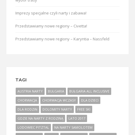
Imprezy specjalne czyli narty i zabawa!
Przedstawiamy nowe regiony – Civetta!
Przedstawiamy nowe regiony – Karyntia – Nassfeld
TAGI
AUSTRIA NARTY
BUŁGARIA
BUŁGARIA ALL INCLUSIVE
CHORWACJA
CHORWACJA WCZASY
DLA DZIECI
DLA RODZIN
DOLOMITY NARTY
FREE SKI
GDZIE NA NARTY Z RODZINĄ
LATO 2017
LODOWIEC PITZTAL
NA NARTY SAMOLOTEM