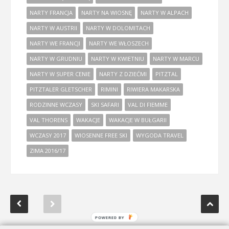
NARTY FRANCJA
NARTY NA WIOSNĘ
NARTY W ALPACH
NARTY W AUSTRII
NARTY W DOLOMITACH
NARTY WE FRANCJI
NARTY WE WŁOSZECH
NARTY W GRUDNIU
NARTY W KWIETNIU
NARTY W MARCU
NARTY W SUPER CENIE
NARTY Z DZIEĆMI
PITZTAL
PITZTALER GLETSCHER
RIMINI
RIWIERA MAKARSKA
RODZINNE WCZASY
SKI SAFARI
VAL DI FIEMME
VAL THORENS
WAKACJE
WAKACJE W BUŁGARII
WCZASY 2017
WIOSENNE FREE SKI
WYGODA TRAVEL
ZIMA 2016/17