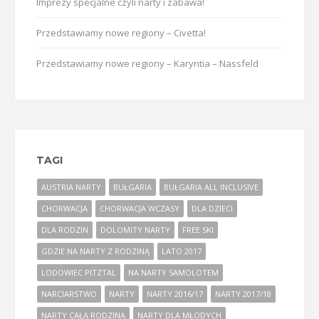
Imprezy specjalne czyli narty i zabawa!
Przedstawiamy nowe regiony – Civetta!
Przedstawiamy nowe regiony – Karyntia – Nassfeld
TAGI
AUSTRIA NARTY
BUŁGARIA
BUŁGARIA ALL INCLUSIVE
CHORWACJA
CHORWACJA WCZASY
DLA DZIECI
DLA RODZIN
DOLOMITY NARTY
FREE SKI
GDZIE NA NARTY Z RODZINĄ
LATO 2017
LODOWIEC PITZTAL
NA NARTY SAMOLOTEM
NARCIARSTWO
NARTY
NARTY 2016/17
NARTY 2017/18
NARTY CAŁĄ RODZINĄ
NARTY DLA MŁODYCH