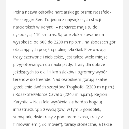
Pełna nazwa ośrodka narciarskiego brzmi: Nassfeld-
Pressegger See. To jedna z największych stacji
narciarskich w Karyntii – narciarze mają tu do
dyspozycji 110 km tras. Są one zlokalizowane na
wysokości od 600 do 2200 m np.p.m., na zboczach gór
otaczających potężną dolinę rzki Gail. Przeważają
trasy czerwone i niebieskie, jest także wiele miejsc
przygotowanych do nauki jazdy. Trasy dla dobrze
jeżdżących to ok. 11 km szlaków i ogromny wybór
terenów do freeride. Nad ośrodkiem górują skalne
grzebienie dwóch szczytów: Trogkofel (2280 m n.p.m.)
i Rosskofel/Monte Cavallo (2240 m n.p.m.). Region
Karyntia – Nassfeld wyróżnia się bardzo bogatą
infrastrukturą: 30 wyciągów, w tym 5 gondolek,
snowpark, dwie trasy z pomiarem czasu, trasy z
filmowaniem („Ski movie”), tarasy słoneczne, a także