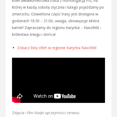
kolei dwukilometrowa trasa z homologacją FIS, na
której w każdą sobotę stycznia i lutego pojeździmy po
zmierzchu. Oświetlona część trasy jest dostępna w
godzinach 18.30 – 21:00, uwaga, obowiązuje ekstra
karnet! Zapraszamy do regionu Karyntia – Nassfeld –
królestwa śniegu i słońca!
Zobacz listę ofert w regionie Karyntia Nassfeld
Zdjęcia i film dzięki uprzejmości serwisu