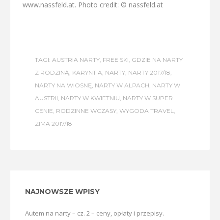
www.nassfeld.at. Photo credit: © nassfeld.at
TAGI:
AUSTRIA NARTY
,
FREE SKI
,
GDZIE NA NARTY
Z RODZINĄ
,
KARYNTIA
,
NARTY
,
NARTY 2017/18
,
NARTY NA WIOSNĘ
,
NARTY W ALPACH
,
NARTY W
AUSTRII
,
NARTY W KWIETNIU
,
NARTY W SUPER
CENIE
,
RODZINNE WCZASY
,
WYGODA TRAVEL
,
ZIMA 2017/18
NAJNOWSZE WPISY
Autem na narty – cz. 2 – ceny, opłaty i przepisy.