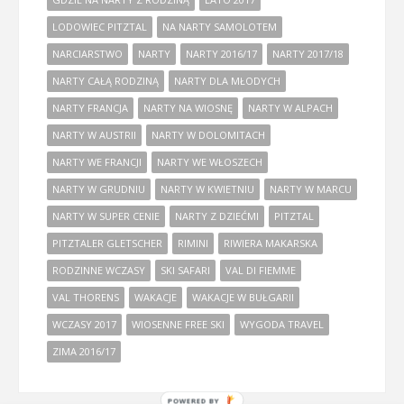
LODOWIEC PITZTAL
NA NARTY SAMOLOTEM
NARCIARSTWO
NARTY
NARTY 2016/17
NARTY 2017/18
NARTY CAŁĄ RODZINĄ
NARTY DLA MŁODYCH
NARTY FRANCJA
NARTY NA WIOSNĘ
NARTY W ALPACH
NARTY W AUSTRII
NARTY W DOLOMITACH
NARTY WE FRANCJI
NARTY WE WŁOSZECH
NARTY W GRUDNIU
NARTY W KWIETNIU
NARTY W MARCU
NARTY W SUPER CENIE
NARTY Z DZIEĆMI
PITZTAL
PITZTALER GLETSCHER
RIMINI
RIWIERA MAKARSKA
RODZINNE WCZASY
SKI SAFARI
VAL DI FIEMME
VAL THORENS
WAKACJE
WAKACJE W BUŁGARII
WCZASY 2017
WIOSENNE FREE SKI
WYGODA TRAVEL
ZIMA 2016/17
POWERED BY