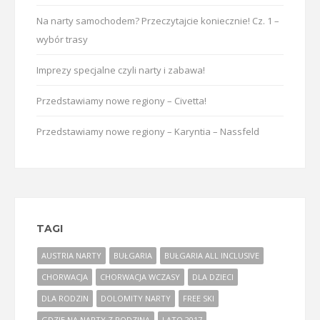
Na narty samochodem? Przeczytajcie koniecznie! Cz. 1 –
wybór trasy
Imprezy specjalne czyli narty i zabawa!
Przedstawiamy nowe regiony – Civetta!
Przedstawiamy nowe regiony – Karyntia – Nassfeld
TAGI
AUSTRIA NARTY
BUŁGARIA
BUŁGARIA ALL INCLUSIVE
CHORWACJA
CHORWACJA WCZASY
DLA DZIECI
DLA RODZIN
DOLOMITY NARTY
FREE SKI
GDZIE NA NARTY Z RODZINĄ
LATO 2017