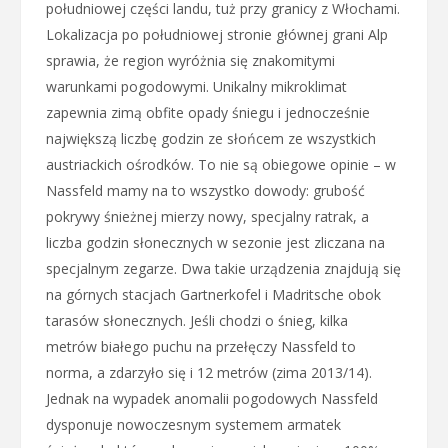
południowej części landu, tuż przy granicy z Włochami.
Lokalizacja po południowej stronie głównej grani Alp
sprawia, że region wyróżnia się znakomitymi
warunkami pogodowymi. Unikalny mikroklimat
zapewnia zimą obfite opady śniegu i jednocześnie
największą liczbę godzin ze słońcem ze wszystkich
austriackich ośrodków. To nie są obiegowe opinie – w
Nassfeld mamy na to wszystko dowody: grubość
pokrywy śnieżnej mierzy nowy, specjalny ratrak, a
liczba godzin słonecznych w sezonie jest zliczana na
specjalnym zegarze. Dwa takie urządzenia znajdują się
na górnych stacjach Gartnerkofel i Madritsche obok
tarasów słonecznych. Jeśli chodzi o śnieg, kilka
metrów białego puchu na przełęczy Nassfeld to
norma, a zdarzyło się i 12 metrów (zima 2013/14).
Jednak na wypadek anomalii pogodowych Nassfeld
dysponuje nowoczesnym systemem armatek