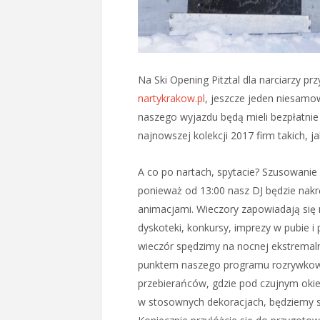
Na Ski Opening Pitztal dla narciarzy pr
nartykrakow.pl
, jeszcze jeden niesamo
naszego wyjazdu będą mieli bezpłatnie
najnowszej kolekcji 2017 firm takich, j
A co po nartach, spytacie? Szusowanie
ponieważ od 13:00 nasz DJ będzie nakrę
animacjami. Wieczory zapowiadają się 
dyskoteki, konkursy, imprezy w pubie 
wieczór spędzimy na nocnej ekstremaln
punktem naszego programu rozrywkowe
przebierańców, gdzie pod czujnym oki
w stosownych dekoracjach, będziemy si