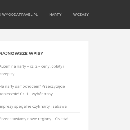
O WYGODATRAVEL.PL
NARTY
WCZASY
NAJNOWSZE WPISY
Autem na narty – cz. 2 – ceny, opłaty i
przepisy.
Na narty samochodem? Przeczytajcie
koniecznie! Cz. 1 – wybór trasy
Imprezy specjalne czyli narty i zabawa!
Przedstawiamy nowe regiony – Civetta!