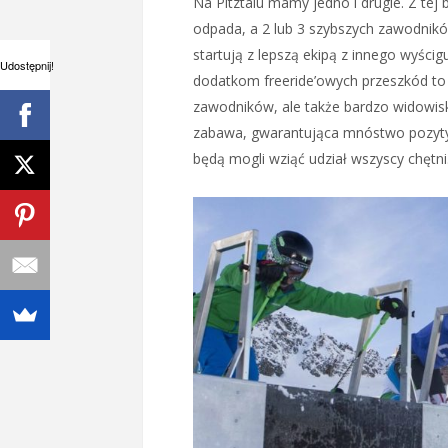
Na Pitztalu mamy jedno i drugie. Z tej
odpada, a 2 lub 3 szybszych zawodnik
startują z lepszą ekipą z innego wyścigu
Udostępnij!
dodatkom freeride’owych przeszkód to
zawodników, ale także bardzo widowisk
zabawa, gwarantująca mnóstwo pozyty
będą mogli wziąć udział wszyscy chętni