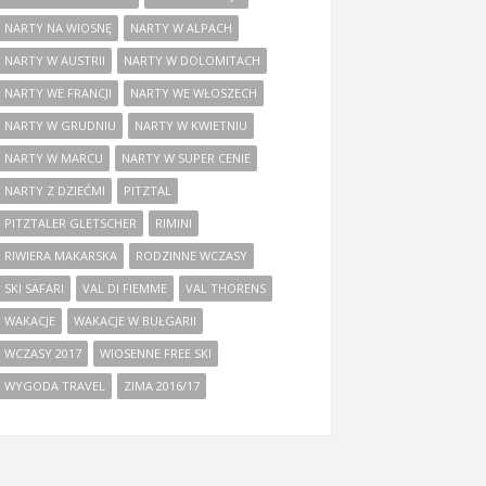
NARTY NA WIOSNĘ
NARTY W ALPACH
NARTY W AUSTRII
NARTY W DOLOMITACH
NARTY WE FRANCJI
NARTY WE WŁOSZECH
NARTY W GRUDNIU
NARTY W KWIETNIU
NARTY W MARCU
NARTY W SUPER CENIE
NARTY Z DZIEĆMI
PITZTAL
PITZTALER GLETSCHER
RIMINI
RIWIERA MAKARSKA
RODZINNE WCZASY
SKI SAFARI
VAL DI FIEMME
VAL THORENS
WAKACJE
WAKACJE W BUŁGARII
WCZASY 2017
WIOSENNE FREE SKI
WYGODA TRAVEL
ZIMA 2016/17