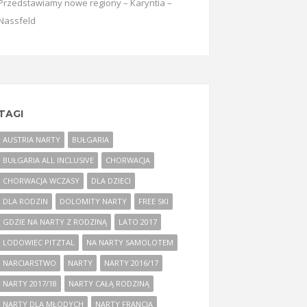
Przedstawiamy nowe regiony – Karyntia –
Nassfeld
TAGI
AUSTRIA NARTY
BUŁGARIA
BUŁGARIA ALL INCLUSIVE
CHORWACJA
CHORWACJA WCZASY
DLA DZIECI
DLA RODZIN
DOLOMITY NARTY
FREE SKI
GDZIE NA NARTY Z RODZINĄ
LATO 2017
LODOWIEC PITZTAL
NA NARTY SAMOLOTEM
NARCIARSTWO
NARTY
NARTY 2016/17
NARTY 2017/18
NARTY CAŁĄ RODZINĄ
NARTY DLA MŁODYCH
NARTY FRANCJA