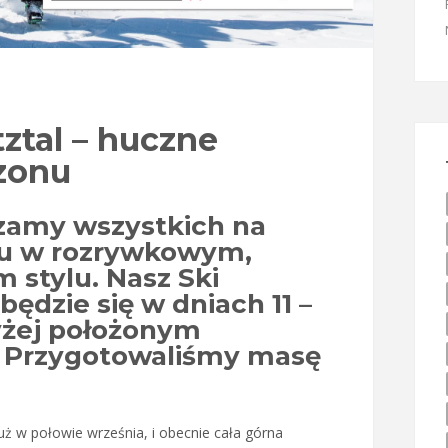
ztal – huczne
zonu
zamy wszystkich na
nu w rozrywkowym,
 stylu. Nasz Ski
będzie się w dniach 11 –
wyżej położonym
. Przygotowaliśmy masę
 już w połowie września, i obecnie cała górna