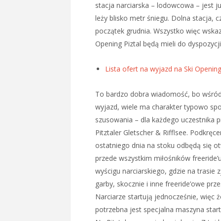
stacja narciarska – lodowcowa – jest ju
leży blisko metr śniegu. Dolna stacja, c
początek grudnia. Wszystko więc wskazu
Opening Piztal będą mieli do dyspozycji
Lista ofert na wyjazd na Ski Opening
To bardzo dobra wiadomość, bo wśród l
wyjazd, wiele ma charakter typowo spo
szusowania – dla każdego uczestnika p
Pitztaler Gletscher & Rifflsee. Podkręc
ostatniego dnia na stoku odbędą się ot
przede wszystkim miłośników freeride’u,
wyścigu narciarskiego, gdzie na trasi
garby, skocznie i inne freeride’owe pr
Narciarze startują jednocześnie, więc ż
potrzebna jest specjalna maszyna star