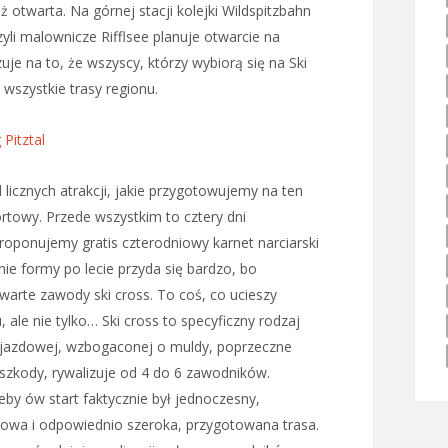
ż otwarta. Na górnej stacji kolejki Wildspitzbahn
zyli malownicze Rifflsee planuje otwarcie na
je na to, że wszyscy, którzy wybiorą się na Ski
 wszystkie trasy regionu.
 Pitztal
icznych atrakcji, jakie przygotowujemy na ten
rtowy. Przede wszystkim to cztery dni
roponujemy gratis czterodniowy karnet narciarski
enie formy po lecie przyda się bardzo, bo
warte zawody ski cross. To coś, co ucieszy
 ale nie tylko… Ski cross to specyficzny rodzaj
e zjazdowej, wzbogaconej o muldy, poprzeczne
zeszkody, rywalizuje od 4 do 6 zawodników.
eby ów start faktycznie był jednoczesny,
towa i odpowiednio szeroka, przygotowana trasa.