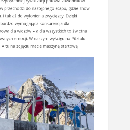
 bezpośredniej rywalizacji połowa zawodników
ów przechodzi do następnego etapu, gdzie znów
. I tak aż do wyłonienia zwycięzcy. Dzięki
 bardzo wymagająca konkurencja dla
owa dla widzów – a dla wszystkich to świetna
wnych emocji. W naszym wyścigu na Pitztalu
. A tu na zdjęciu macie maszynę startową: