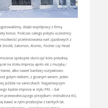
zygotowaliśmy, dzięki współpracy z firmą
wity bonus. Podczas całego pobytu uczestnicy
 możliwość przetestowania nart zjazdowych z
ak Stöckli, Salomon, Atomic, Fischer czy Head.
 możecie spokojnie skończyć koło południa,
cał na stoku imprezę après-ski z muzyką i
równie, albo nawet bardziej rozrywkowo:
i pod gołym niebem, z grzanym winem. Jeden
ej jeździe na saneczkach. Najjaśniejszym
go będzie impreza w stylu PRL – bal
em przewodniczącego prezydium i instruktora KO,
ę bawić w rytm przebojów z tamtych lat.