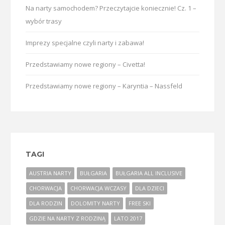
Na narty samochodem? Przeczytajcie koniecznie! Cz. 1 –
wybór trasy
Imprezy specjalne czyli narty i zabawa!
Przedstawiamy nowe regiony – Civetta!
Przedstawiamy nowe regiony – Karyntia – Nassfeld
TAGI
AUSTRIA NARTY
BUŁGARIA
BUŁGARIA ALL INCLUSIVE
CHORWACJA
CHORWACJA WCZASY
DLA DZIECI
DLA RODZIN
DOLOMITY NARTY
FREE SKI
GDZIE NA NARTY Z RODZINĄ
LATO 2017