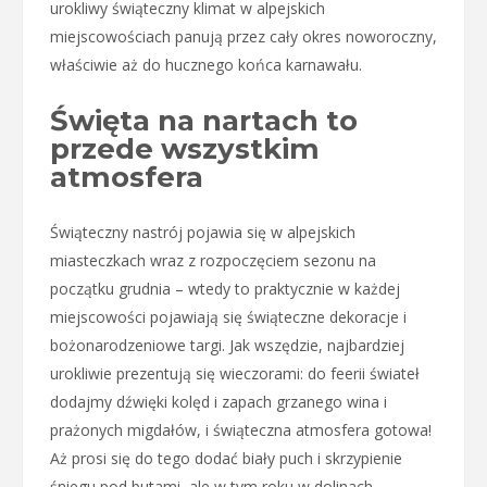
urokliwy świąteczny klimat w alpejskich
miejscowościach panują przez cały okres noworoczny,
właściwie aż do hucznego końca karnawału.
Święta na nartach to
przede wszystkim
atmosfera
Świąteczny nastrój pojawia się w alpejskich
miasteczkach wraz z rozpoczęciem sezonu na
początku grudnia – wtedy to praktycznie w każdej
miejscowości pojawiają się świąteczne dekoracje i
bożonarodzeniowe targi. Jak wszędzie, najbardziej
urokliwie prezentują się wieczorami: do feerii świateł
dodajmy dźwięki kolęd i zapach grzanego wina i
prażonych migdałów, i świąteczna atmosfera gotowa!
Aż prosi się do tego dodać biały puch i skrzypienie
śniegu pod butami, ale w tym roku w dolinach