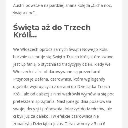
Austrii powstała najbardziej znana kolęda „Cicha noc,
święta noc”…
Święta aż do Trzech
Króli…
We Włoszech oprócz samych Świąt i Nowego Roku
hucznie celebruje się Święto Trzech Króli, które zwane
jest Epifanią. 6 stycznia to tradycyjny dzień, kiedy we
Włoszech dzieci obdarowywane są prezentami.
Przynosi je Befana, czarownica, która wg legendy
ugościła wędrujących z darami do Dzieciątka Trzech
Króli, ale od dalszej z nimi wędrówki wymówiła się pod
pretekstem sprzątania. Następnego dnia pożałowała
swojej decyzji i próbowała dołączyć do Mędrców, ale
ci byli już za daleko, i w efekcie czarownica nie
zobaczyła Dzieciątka Jezus. Teraz w nocy z 5 na 6