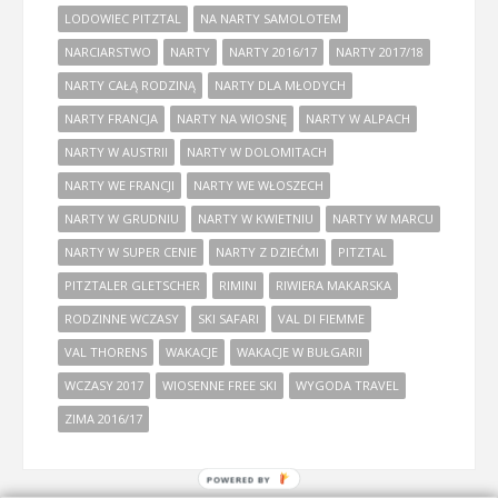
LODOWIEC PITZTAL
NA NARTY SAMOLOTEM
NARCIARSTWO
NARTY
NARTY 2016/17
NARTY 2017/18
NARTY CAŁĄ RODZINĄ
NARTY DLA MŁODYCH
NARTY FRANCJA
NARTY NA WIOSNĘ
NARTY W ALPACH
NARTY W AUSTRII
NARTY W DOLOMITACH
NARTY WE FRANCJI
NARTY WE WŁOSZECH
NARTY W GRUDNIU
NARTY W KWIETNIU
NARTY W MARCU
NARTY W SUPER CENIE
NARTY Z DZIEĆMI
PITZTAL
PITZTALER GLETSCHER
RIMINI
RIWIERA MAKARSKA
RODZINNE WCZASY
SKI SAFARI
VAL DI FIEMME
VAL THORENS
WAKACJE
WAKACJE W BUŁGARII
WCZASY 2017
WIOSENNE FREE SKI
WYGODA TRAVEL
ZIMA 2016/17
POWERED BY