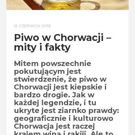
15 CZERWCA 2016
Piwo w Chorwacji –
mity i fakty
Mitem powszechnie
pokutującym jest
stwierdzenie, że piwo w
Chorwacji jest kiepskie i
bardzo drogie. Jak w
każdej legendzie, i tu
ukryte jest ziarnko prawdy:
geograficznie i kulturowo
Chorwacja jest raczej
krajem wina i rakiji. Ale to