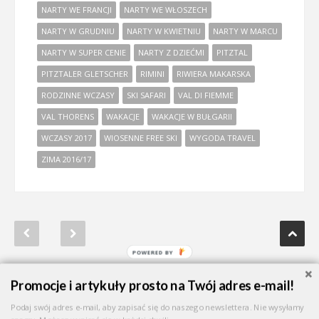
NARTY WE FRANCJI
NARTY WE WŁOSZECH
NARTY W GRUDNIU
NARTY W KWIETNIU
NARTY W MARCU
NARTY W SUPER CENIE
NARTY Z DZIEĆMI
PITZTAL
PITZTALER GLETSCHER
RIMINI
RIWIERA MAKARSKA
RODZINNE WCZASY
SKI SAFARI
VAL DI FIEMME
VAL THORENS
WAKACJE
WAKACJE W BUŁGARII
WCZASY 2017
WIOSENNE FREE SKI
WYGODA TRAVEL
ZIMA 2016/17
Promocje i artykuły prosto na Twój adres e-mail!
Podaj swój adres e-mail, aby zapisać się do naszego newslettera. Nie wysyłamy
NA SKRÓTY:
NARTY WŁOCHY
|
NARTY AUSTRIA
|
NARTY FRANCJA