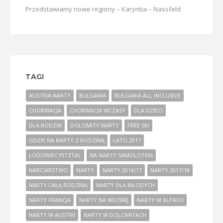
Przedstawiamy nowe regiony – Karyntia – Nassfeld
TAGI
AUSTRIA NARTY
BUŁGARIA
BUŁGARIA ALL INCLUSIVE
CHORWACJA
CHORWACJA WCZASY
DLA DZIECI
DLA RODZIN
DOLOMITY NARTY
FREE SKI
GDZIE NA NARTY Z RODZINĄ
LATO 2017
LODOWIEC PITZTAL
NA NARTY SAMOLOTEM
NARCIARSTWO
NARTY
NARTY 2016/17
NARTY 2017/18
NARTY CAŁĄ RODZINĄ
NARTY DLA MŁODYCH
NARTY FRANCJA
NARTY NA WIOSNĘ
NARTY W ALPACH
NARTY W AUSTRII
NARTY W DOLOMITACH