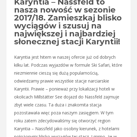
Karyntia – Nassfeld to
nasza nowość w sezonie
2017/18. Zamieszkaj blisko
wyciągów i szusuj na
największej i najbardziej
słonecznej stacji Karyntii!
Karyntia jest hitem w naszej ofercie już od dobrych
kilku lat. Podczas wyjazdów w formule Ski Safari, które
niezmiennie cieszą się dużą popularnością,
odwiedzamy prawie wszystkie stacje narciarskie
Karyntii. Prawie – ponieważ przy lokalizacji hoteli w
okolicach Millstätter See dojazd do Nassfeld zajmuje
zbyt wiele czasu. Ta duża i znakomita stacja
pozostawała więc poza naszym zasięgiem. W tym
roku zatem zdecydowaliśmy się otworzyć region
Karyntia – Nassfeld jako osobny kierunek, z hotelami
położonymi blisko wyciągów tej stacji. I mimo, że w