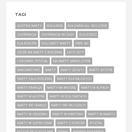
TAGI
AUSTRIA NARTY
BUŁGARIA
BUŁGARIA ALL INCLUSIVE
CHORWACJA
CHORWACJA WCZASY
DLA DZIECI
DLA RODZIN
DOLOMITY NARTY
FREE SKI
GDZIE NA NARTY Z RODZINĄ
LATO 2017
LODOWIEC PITZTAL
NA NARTY SAMOLOTEM
NARCIARSTWO
NARTY
NARTY 2016/17
NARTY 2017/18
NARTY CAŁĄ RODZINĄ
NARTY DLA MŁODYCH
NARTY FRANCJA
NARTY NA WIOSNĘ
NARTY W ALPACH
NARTY W AUSTRII
NARTY W DOLOMITACH
NARTY WE FRANCJI
NARTY WE WŁOSZECH
NARTY W GRUDNIU
NARTY W KWIETNIU
NARTY W MARCU
NARTY W SUPER CENIE
NARTY Z DZIEĆMI
PITZTAL
PITZTALER GLETSCHER
RIMINI
RIWIERA MAKARSKA