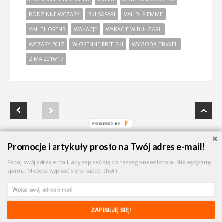
RODZINNE WCZASY
SKI SAFARI
VAL DI FIEMME
VAL THORENS
WAKACJE
WAKACJE W BUŁGARII
WCZASY 2017
WIOSENNE FREE SKI
WYGODA TRAVEL
ZIMA 2016/17
Promocje i artykuły prosto na Twój adres e-mail!
Podaj swój adres e-mail, aby zapisać się do naszego newslettera. Nie wysyłamy
NA SKRÓTY:
NARTY WŁOCHY
|
NARTY AUSTRIA
|
NARTY FRANCJA
spamu. Możesz wypisać się w każdej chwili.
ZAPISUJĘ SIĘ!
Udostępnij!