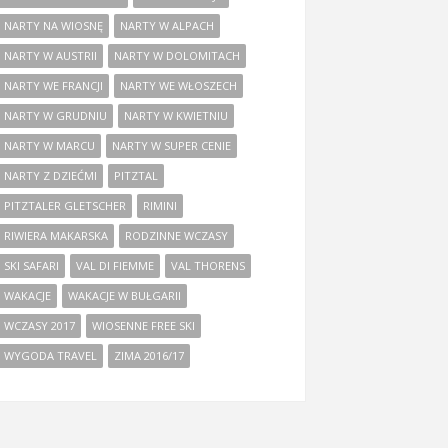
NARTY NA WIOSNĘ
NARTY W ALPACH
NARTY W AUSTRII
NARTY W DOLOMITACH
NARTY WE FRANCJI
NARTY WE WŁOSZECH
NARTY W GRUDNIU
NARTY W KWIETNIU
NARTY W MARCU
NARTY W SUPER CENIE
NARTY Z DZIEĆMI
PITZTAL
PITZTALER GLETSCHER
RIMINI
RIWIERA MAKARSKA
RODZINNE WCZASY
SKI SAFARI
VAL DI FIEMME
VAL THORENS
WAKACJE
WAKACJE W BUŁGARII
WCZASY 2017
WIOSENNE FREE SKI
WYGODA TRAVEL
ZIMA 2016/17