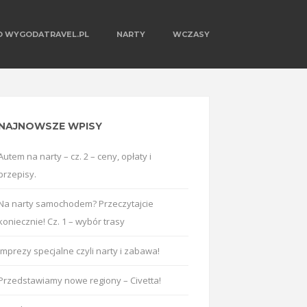
O WYGODATRAVEL.PL
NARTY
WCZASY
NAJNOWSZE WPISY
Autem na narty – cz. 2 – ceny, opłaty i
przepisy.
Na narty samochodem? Przeczytajcie
koniecznie! Cz. 1 – wybór trasy
Imprezy specjalne czyli narty i zabawa!
Przedstawiamy nowe regiony – Civetta!