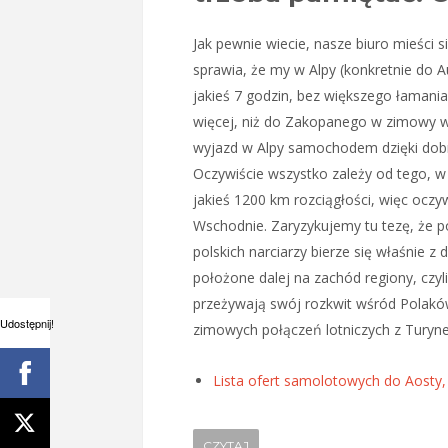
Jak pewnie wiecie, nasze biuro mieści s
sprawia, że my w Alpy (konkretnie do 
jakieś 7 godzin, bez większego łamani
więcej, niż do Zakopanego w zimowy w
wyjazd w Alpy samochodem dzięki dobre
Oczywiście wszystko zależy od tego, w 
jakieś 1200 km rozciągłości, więc oczyw
Wschodnie. Zaryzykujemy tu tezę, że p
polskich narciarzy bierze się właśnie
położone dalej na zachód regiony, czyli
przeżywają swój rozkwit wśród Polak
Udostępnij!
zimowych połączeń lotniczych z Turyn
Lista ofert samolotowych do Aosty, S
CZYTAJ