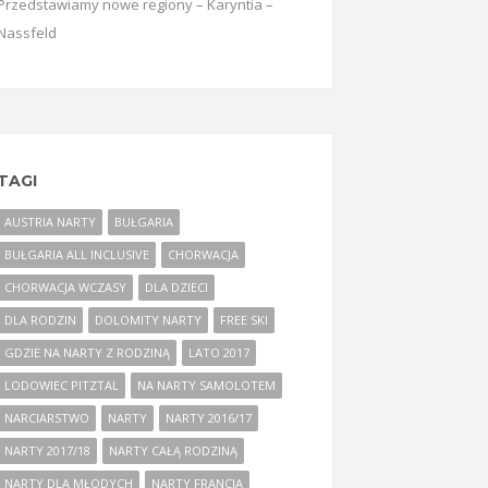
Przedstawiamy nowe regiony – Karyntia –
Nassfeld
TAGI
AUSTRIA NARTY
BUŁGARIA
BUŁGARIA ALL INCLUSIVE
CHORWACJA
CHORWACJA WCZASY
DLA DZIECI
DLA RODZIN
DOLOMITY NARTY
FREE SKI
GDZIE NA NARTY Z RODZINĄ
LATO 2017
LODOWIEC PITZTAL
NA NARTY SAMOLOTEM
NARCIARSTWO
NARTY
NARTY 2016/17
NARTY 2017/18
NARTY CAŁĄ RODZINĄ
NARTY DLA MŁODYCH
NARTY FRANCJA