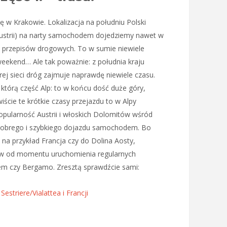
ię w Krakowie. Lokalizacja na południu Polski
Austrii) na narty samochodem dojedziemy nawet w
a przepisów drogowych. To w sumie niewiele
eekend… Ale tak poważnie: z południa kraju
j sieci dróg zajmuje naprawdę niewiele czasu.
którą część Alp: to w końcu dość duże góry,
iście te krótkie czasy przejazdu to w Alpy
opularność Austrii i włoskich Dolomitów wśród
 z dobrego i szybkiego dojazdu samochodem. Bo
 na przykład Francja czy do Dolina Aosty,
ów od momentu uruchomienia regularnych
em czy Bergamo. Zresztą sprawdźcie sami:
estriere/Vialattea i Francji