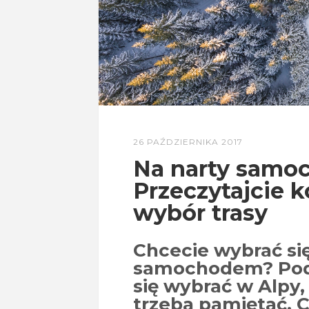
26 PAŹDZIERNIKA 2017
Na narty sam
Przeczytajcie ko
wybór trasy
Chcecie wybrać si
samochodem? Podp
się wybrać w Alpy, 
trzeba pamiętać. Cz