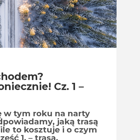
ochodem?
niecznie! Cz. 1 –
ę w tym roku na narty
owiadamy, jaką trasą
ile to kosztuje i o czym
ęść 1. – trasa.