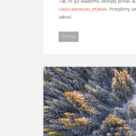
Tak, to już wiadomo, którędy jechać aut
części pierwszej artykułu
. Przejdźmy za
zabrać.
CZYTAJ