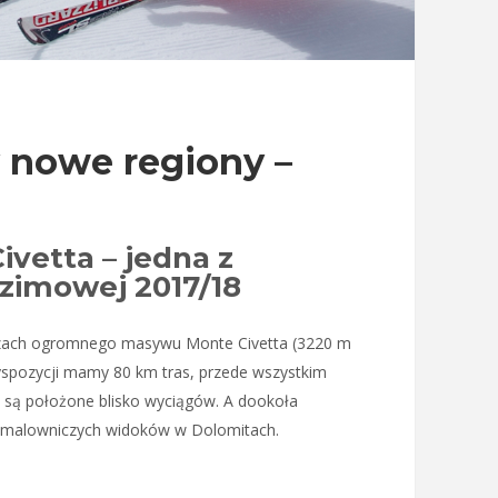
 nowe regiony –
vetta – jedna z
 zimowej 2017/18
zach ogromnego masywu Monte Civetta (3220 m
 dyspozycji mamy 80 km tras, przede wszystkim
o są położone blisko wyciągów. A dookoła
j malowniczych widoków w Dolomitach.