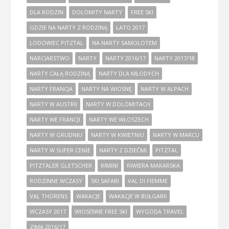
DLA RODZIN
DOLOMITY NARTY
FREE SKI
GDZIE NA NARTY Z RODZINĄ
LATO 2017
LODOWIEC PITZTAL
NA NARTY SAMOLOTEM
NARCIARSTWO
NARTY
NARTY 2016/17
NARTY 2017/18
NARTY CAŁĄ RODZINĄ
NARTY DLA MŁODYCH
NARTY FRANCJA
NARTY NA WIOSNĘ
NARTY W ALPACH
NARTY W AUSTRII
NARTY W DOLOMITACH
NARTY WE FRANCJI
NARTY WE WŁOSZECH
NARTY W GRUDNIU
NARTY W KWIETNIU
NARTY W MARCU
NARTY W SUPER CENIE
NARTY Z DZIEĆMI
PITZTAL
PITZTALER GLETSCHER
RIMINI
RIWIERA MAKARSKA
RODZINNE WCZASY
SKI SAFARI
VAL DI FIEMME
VAL THORENS
WAKACJE
WAKACJE W BUŁGARII
WCZASY 2017
WIOSENNE FREE SKI
WYGODA TRAVEL
ZIMA 2016/17