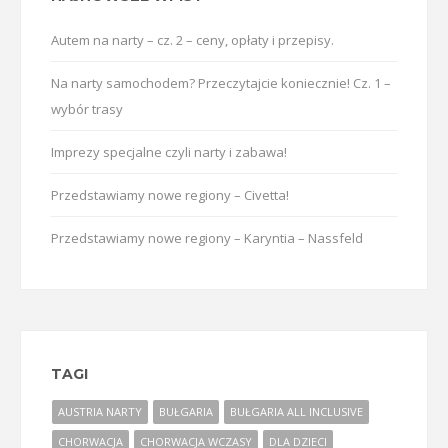
Autem na narty – cz. 2 – ceny, opłaty i przepisy.
Na narty samochodem? Przeczytajcie koniecznie! Cz. 1 –
wybór trasy
Imprezy specjalne czyli narty i zabawa!
Przedstawiamy nowe regiony – Civetta!
Przedstawiamy nowe regiony – Karyntia – Nassfeld
TAGI
AUSTRIA NARTY
BUŁGARIA
BUŁGARIA ALL INCLUSIVE
CHORWACJA
CHORWACJA WCZASY
DLA DZIECI