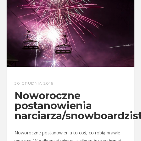
30 GRUDNIA 2016
Noworoczne
postanowienia
narciarza/snowboardzis
Noworoczne postanowienia to coś, co robią prawie
wszyscy. W najlepszej wierze, z silnym (przynajmniej