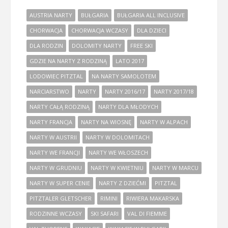
AUSTRIA NARTY
BUŁGARIA
BUŁGARIA ALL INCLUSIVE
CHORWACJA
CHORWACJA WCZASY
DLA DZIECI
DLA RODZIN
DOLOMITY NARTY
FREE SKI
GDZIE NA NARTY Z RODZINĄ
LATO 2017
LODOWIEC PITZTAL
NA NARTY SAMOLOTEM
NARCIARSTWO
NARTY
NARTY 2016/17
NARTY 2017/18
NARTY CAŁĄ RODZINĄ
NARTY DLA MŁODYCH
NARTY FRANCJA
NARTY NA WIOSNĘ
NARTY W ALPACH
NARTY W AUSTRII
NARTY W DOLOMITACH
NARTY WE FRANCJI
NARTY WE WŁOSZECH
NARTY W GRUDNIU
NARTY W KWIETNIU
NARTY W MARCU
NARTY W SUPER CENIE
NARTY Z DZIEĆMI
PITZTAL
PITZTALER GLETSCHER
RIMINI
RIWIERA MAKARSKA
RODZINNE WCZASY
SKI SAFARI
VAL DI FIEMME