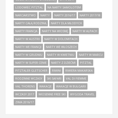
LODOWIEC PITZTAL
NA NARTY SAMOLOTEM
NARCIARSTWO
NARTY
NARTY 2016/17
NARTY 2017/18
NARTY CAŁĄ RODZINĄ
NARTY DLA MŁODYCH
NARTY FRANCJA
NARTY NA WIOSNĘ
NARTY W ALPACH
NARTY W AUSTRII
NARTY W DOLOMITACH
NARTY WE FRANCJI
NARTY WE WŁOSZECH
NARTY W GRUDNIU
NARTY W KWIETNIU
NARTY W MARCU
NARTY W SUPER CENIE
NARTY Z DZIEĆMI
PITZTAL
PITZTALER GLETSCHER
RIMINI
RIWIERA MAKARSKA
RODZINNE WCZASY
SKI SAFARI
VAL DI FIEMME
VAL THORENS
WAKACJE
WAKACJE W BUŁGARII
WCZASY 2017
WIOSENNE FREE SKI
WYGODA TRAVEL
ZIMA 2016/17