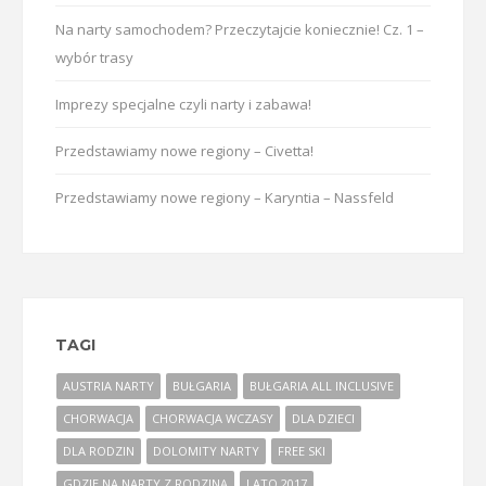
Na narty samochodem? Przeczytajcie koniecznie! Cz. 1 –
wybór trasy
Imprezy specjalne czyli narty i zabawa!
Przedstawiamy nowe regiony – Civetta!
Przedstawiamy nowe regiony – Karyntia – Nassfeld
TAGI
AUSTRIA NARTY
BUŁGARIA
BUŁGARIA ALL INCLUSIVE
CHORWACJA
CHORWACJA WCZASY
DLA DZIECI
DLA RODZIN
DOLOMITY NARTY
FREE SKI
GDZIE NA NARTY Z RODZINĄ
LATO 2017