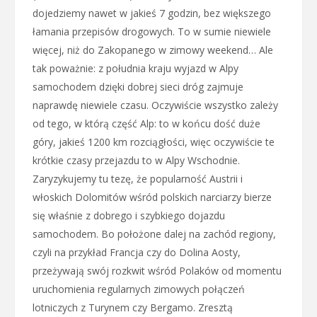
dojedziemy nawet w jakieś 7 godzin, bez większego
łamania przepisów drogowych. To w sumie niewiele
więcej, niż do Zakopanego w zimowy weekend… Ale
tak poważnie: z południa kraju wyjazd w Alpy
samochodem dzięki dobrej sieci dróg zajmuje
naprawdę niewiele czasu. Oczywiście wszystko zależy
od tego, w którą część Alp: to w końcu dość duże
góry, jakieś 1200 km rozciągłości, więc oczywiście te
krótkie czasy przejazdu to w Alpy Wschodnie.
Zaryzykujemy tu tezę, że popularność Austrii i
włoskich Dolomitów wśród polskich narciarzy bierze
się właśnie z dobrego i szybkiego dojazdu
samochodem. Bo położone dalej na zachód regiony,
czyli na przykład Francja czy do Dolina Aosty,
przeżywają swój rozkwit wśród Polaków od momentu
uruchomienia regularnych zimowych połączeń
lotniczych z Turynem czy Bergamo. Zresztą