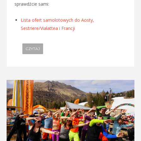
sprawdźcie sami:
Lista ofert samolotowych do Aosty,
Sestriere/Vialattea i Francji
CZYTAJ