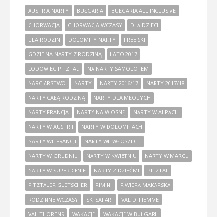
AUSTRIA NARTY
BUŁGARIA
BUŁGARIA ALL INCLUSIVE
CHORWACJA
CHORWACJA WCZASY
DLA DZIECI
DLA RODZIN
DOLOMITY NARTY
FREE SKI
GDZIE NA NARTY Z RODZINĄ
LATO 2017
LODOWIEC PITZTAL
NA NARTY SAMOLOTEM
NARCIARSTWO
NARTY
NARTY 2016/17
NARTY 2017/18
NARTY CAŁĄ RODZINĄ
NARTY DLA MŁODYCH
NARTY FRANCJA
NARTY NA WIOSNĘ
NARTY W ALPACH
NARTY W AUSTRII
NARTY W DOLOMITACH
NARTY WE FRANCJI
NARTY WE WŁOSZECH
NARTY W GRUDNIU
NARTY W KWIETNIU
NARTY W MARCU
NARTY W SUPER CENIE
NARTY Z DZIEĆMI
PITZTAL
PITZTALER GLETSCHER
RIMINI
RIWIERA MAKARSKA
RODZINNE WCZASY
SKI SAFARI
VAL DI FIEMME
VAL THORENS
WAKACJE
WAKACJE W BUŁGARII