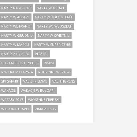
NARTY NA WIOSNĘ
NARTY W ALPACH
NARTY W AUSTRII
NARTY W DOLOMITACH
NARTY WE FRANCJI
NARTY WE WŁOSZECH
NARTY W GRUDNIU
NARTY W KWIETNIU
NARTY W MARCU
NARTY W SUPER CENIE
NARTY Z DZIEĆMI
PITZTAL
PITZTALER GLETSCHER
RIMINI
RIWIERA MAKARSKA
RODZINNE WCZASY
SKI SAFARI
VAL DI FIEMME
VAL THORENS
WAKACJE
WAKACJE W BUŁGARII
WCZASY 2017
WIOSENNE FREE SKI
WYGODA TRAVEL
ZIMA 2016/17