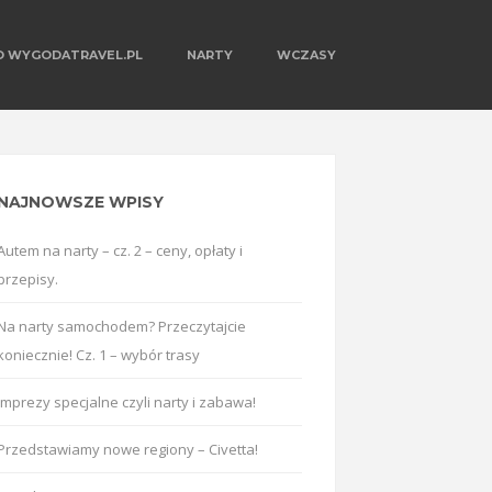
O WYGODATRAVEL.PL
NARTY
WCZASY
NAJNOWSZE WPISY
Autem na narty – cz. 2 – ceny, opłaty i
przepisy.
Na narty samochodem? Przeczytajcie
koniecznie! Cz. 1 – wybór trasy
Imprezy specjalne czyli narty i zabawa!
Przedstawiamy nowe regiony – Civetta!