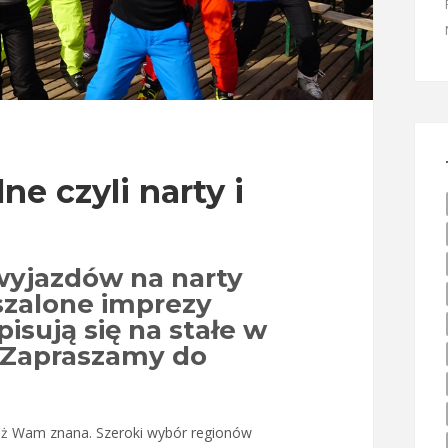
ne czyli narty i
wyjazdów na narty
szalone imprezy
isują się na stałe w
 Zapraszamy do
już Wam znana. Szeroki wybór regionów