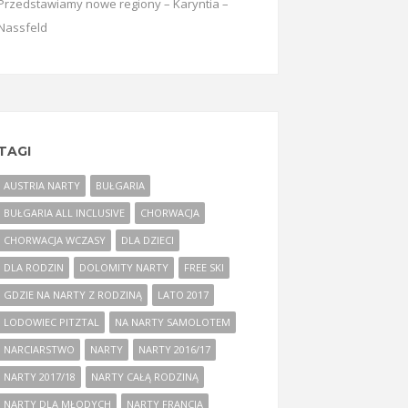
Przedstawiamy nowe regiony – Karyntia –
Nassfeld
TAGI
AUSTRIA NARTY
BUŁGARIA
BUŁGARIA ALL INCLUSIVE
CHORWACJA
CHORWACJA WCZASY
DLA DZIECI
DLA RODZIN
DOLOMITY NARTY
FREE SKI
GDZIE NA NARTY Z RODZINĄ
LATO 2017
LODOWIEC PITZTAL
NA NARTY SAMOLOTEM
NARCIARSTWO
NARTY
NARTY 2016/17
NARTY 2017/18
NARTY CAŁĄ RODZINĄ
NARTY DLA MŁODYCH
NARTY FRANCJA