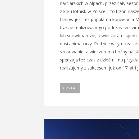
narciarskich w Alpach, przez cały sez
z kilku lotnisk w Polsce – to trzon nasze
filarów jest też popularna konwencja Ma
trakcie realizowanego podczas ferii zi
lub snowboardzie, a wieczorami spędza
nasi animatorzy. Rodzice w tym czasie 
szusowanie, a wieczorem choćby na sk
spędzają też czas z dziećmi, na przyk
realizujemy z sukcesem już od 17 lat i j
CZYTAJ