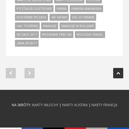
PITZTALER GLETSCHER
RIMINI
RIWIERA MAKARSKA
RODZINNE WCZASY
SKI SAFARI
VAL DI FIEMME
VAL THORENS
WAKACJE
WAKACJE W BUŁGARII
WCZASY 2017
WIOSENNE FREE SKI
WYGODA TRAVEL
ZIMA 2016/17
NA SKRÓTY:
NARTY WŁOCHY
|
NARTY AUSTRIA
|
NARTY FRANCJA