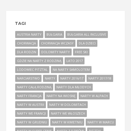
TAGI
AUSTRIA NARTY
BUŁGARIA
BUŁGARIA ALL INCLUSIVE
CHORWACJA
CHORWACJA WCZASY
DLA DZIECI
DLA RODZIN
DOLOMITY NARTY
FREE SKI
GDZIE NA NARTY Z RODZINĄ
LATO 2017
LODOWIEC PITZTAL
NA NARTY SAMOLOTEM
NARCIARSTWO
NARTY
NARTY 2016/17
NARTY 2017/18
NARTY CAŁĄ RODZINĄ
NARTY DLA MŁODYCH
NARTY FRANCJA
NARTY NA WIOSNĘ
NARTY W ALPACH
NARTY W AUSTRII
NARTY W DOLOMITACH
NARTY WE FRANCJI
NARTY WE WŁOSZECH
NARTY W GRUDNIU
NARTY W KWIETNIU
NARTY W MARCU
NARTY W SUPER CENIE
NARTY Z DZIEĆMI
PITZTAL