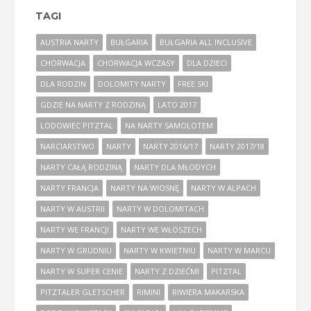
TAGI
AUSTRIA NARTY
BUŁGARIA
BUŁGARIA ALL INCLUSIVE
CHORWACJA
CHORWACJA WCZASY
DLA DZIECI
DLA RODZIN
DOLOMITY NARTY
FREE SKI
GDZIE NA NARTY Z RODZINĄ
LATO 2017
LODOWIEC PITZTAL
NA NARTY SAMOLOTEM
NARCIARSTWO
NARTY
NARTY 2016/17
NARTY 2017/18
NARTY CAŁĄ RODZINĄ
NARTY DLA MŁODYCH
NARTY FRANCJA
NARTY NA WIOSNĘ
NARTY W ALPACH
NARTY W AUSTRII
NARTY W DOLOMITACH
NARTY WE FRANCJI
NARTY WE WŁOSZECH
NARTY W GRUDNIU
NARTY W KWIETNIU
NARTY W MARCU
NARTY W SUPER CENIE
NARTY Z DZIEĆMI
PITZTAL
PITZTALER GLETSCHER
RIMINI
RIWIERA MAKARSKA