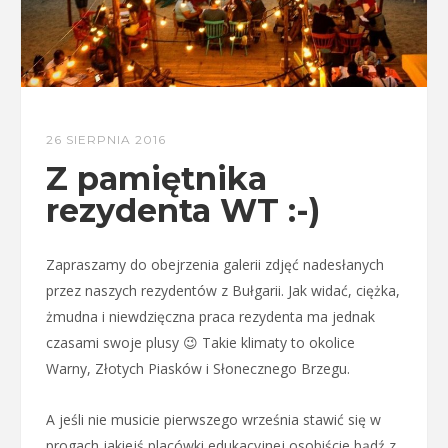
26 SIERPNIA 2016
Z pamiętnika
rezydenta WT :-)
Zapraszamy do obejrzenia galerii zdjęć nadesłanych
przez naszych rezydentów z Bułgarii. Jak widać, ciężka,
żmudna i niewdzięczna praca rezydenta ma jednak
czasami swoje plusy 😉 Takie klimaty to okolice
Warny, Złotych Piasków i Słonecznego Brzegu.
A jeśli nie musicie pierwszego września stawić się w
progach jakiejś placówki edukacyjnej osobiście bądź z