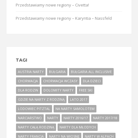
Przedstawiamy nowe regiony – Civetta!
Przedstawiamy nowe regiony – Karyntia – Nassfeld
TAGI
AUSTRIA NARTY
BUŁGARIA
BUŁGARIA ALL INCLUSIVE
CHORWACJA
CHORWACJA WCZASY
DLA DZIECI
DLA RODZIN
DOLOMITY NARTY
FREE SKI
GDZIE NA NARTY Z RODZINĄ
LATO 2017
LODOWIEC PITZTAL
NA NARTY SAMOLOTEM
NARCIARSTWO
NARTY
NARTY 2016/17
NARTY 2017/18
NARTY CAŁĄ RODZINĄ
NARTY DLA MŁODYCH
NARTY FRANCJA
NARTY NA WIOSNĘ
NARTY W ALPACH