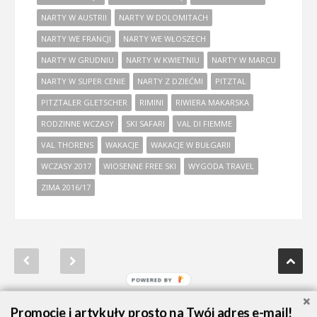
NARTY W AUSTRII
NARTY W DOLOMITACH
NARTY WE FRANCJI
NARTY WE WŁOSZECH
NARTY W GRUDNIU
NARTY W KWIETNIU
NARTY W MARCU
NARTY W SUPER CENIE
NARTY Z DZIEĆMI
PITZTAL
PITZTALER GLETSCHER
RIMINI
RIWIERA MAKARSKA
RODZINNE WCZASY
SKI SAFARI
VAL DI FIEMME
VAL THORENS
WAKACJE
WAKACJE W BUŁGARII
WCZASY 2017
WIOSENNE FREE SKI
WYGODA TRAVEL
ZIMA 2016/17
Promocje i artykuły prosto na Twój adres e-mail!