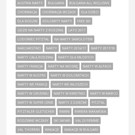
AUSTRIA NARTY
BUŁGARIA
BUŁGARIA ALL INCLUSIVE
CHORWACJA
CHORWACJA WCZASY
DLA DZIECI
DLA RODZIN
DOLOMITY NARTY
FREE SKI
GDZIE NA NARTY Z RODZINĄ
LATO 2017
LODOWIEC PITZTAL
NA NARTY SAMOLOTEM
NARCIARSTWO
NARTY
NARTY 2016/17
NARTY 2017/18
NARTY CAŁĄ RODZINĄ
NARTY DLA MŁODYCH
NARTY FRANCJA
NARTY NA WIOSNĘ
NARTY W ALPACH
NARTY W AUSTRII
NARTY W DOLOMITACH
NARTY WE FRANCJI
NARTY WE WŁOSZECH
NARTY W GRUDNIU
NARTY W KWIETNIU
NARTY W MARCU
NARTY W SUPER CENIE
NARTY Z DZIEĆMI
PITZTAL
PITZTALER GLETSCHER
RIMINI
RIWIERA MAKARSKA
RODZINNE WCZASY
SKI SAFARI
VAL DI FIEMME
VAL THORENS
WAKACJE
WAKACJE W BUŁGARII