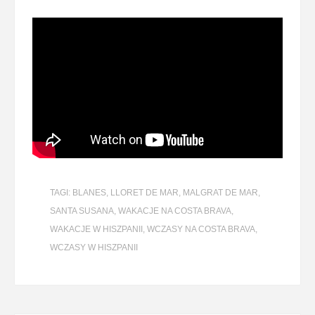
TAGI:
BLANES
,
LLORET DE MAR
,
MALGRAT DE MAR
,
SANTA SUSANA
,
WAKACJE NA COSTA BRAVA
,
WAKACJE W HISZPANII
,
WCZASY NA COSTA BRAVA
,
WCZASY W HISZPANII