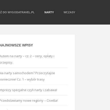
DŹ DO WYGODATRAVEL.PL
NARTY
WCZASY
NAJNOWSZE WPISY
Autem na narty – cz. 2 – ceny, opłaty i
przepisy.
Na narty samochodem? Przeczytajcie
koniecznie! Cz. 1 – wybór trasy
Imprezy specjalne czyli narty i zabawa!
Przedstawiamy nowe regiony – Civetta!