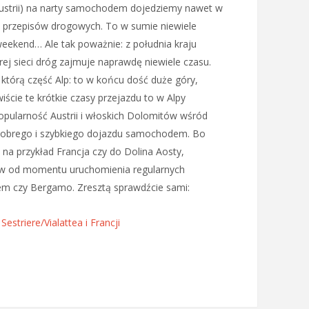
Austrii) na narty samochodem dojedziemy nawet w
a przepisów drogowych. To w sumie niewiele
eekend… Ale tak poważnie: z południa kraju
j sieci dróg zajmuje naprawdę niewiele czasu.
którą część Alp: to w końcu dość duże góry,
iście te krótkie czasy przejazdu to w Alpy
opularność Austrii i włoskich Dolomitów wśród
 z dobrego i szybkiego dojazdu samochodem. Bo
 na przykład Francja czy do Dolina Aosty,
ów od momentu uruchomienia regularnych
em czy Bergamo. Zresztą sprawdźcie sami:
estriere/Vialattea i Francji