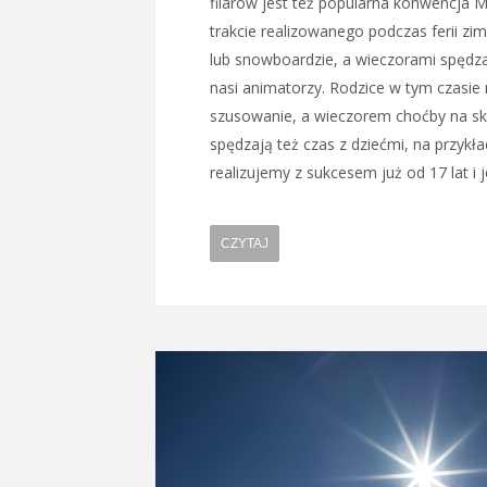
filarów jest też popularna konwencja Ma
trakcie realizowanego podczas ferii zi
lub snowboardzie, a wieczorami spędza
nasi animatorzy. Rodzice w tym czasie 
szusowanie, a wieczorem choćby na sk
spędzają też czas z dziećmi, na przyk
realizujemy z sukcesem już od 17 lat i j
CZYTAJ