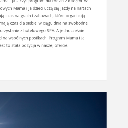
ma i Ja – czyli program dla rodzin z dziećmi. W
mowych Mama i Ja dzieci uczą się jazdy na nartach
ją czas na grach i zabawach, które organizują
mają czas dla siebie: w ciągu dnia na swobodne
orzystanie z hotelowego SPA. A jednocześnie
ład na wspólnych posiłkach. Program Mama i Ja
est to stała pozycja w naszej ofercie.