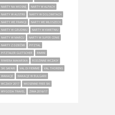
NARTY NA WIOSNĘ
NARTY W ALPACH
NARTY W AUSTRII
NARTY W DOLOMITACH
NARTY WE FRANCJI
NARTY WE WŁOSZECH
NARTY W GRUDNIU
NARTY W KWIETNIU
NARTY W MARCU
NARTY W SUPER CENIE
NARTY Z DZIEĆMI
PITZTAL
PITZTALER GLETSCHER
RIMINI
RIWIERA MAKARSKA
RODZINNE WCZASY
SKI SAFARI
VAL DI FIEMME
VAL THORENS
WAKACJE
WAKACJE W BUŁGARII
WCZASY 2017
WIOSENNE FREE SKI
WYGODA TRAVEL
ZIMA 2016/17