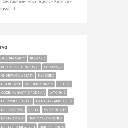
Przedstawiamy nowe regiony – Karyntia –
Nassfeld
TAGI
AUSTRIA NARTY
BUŁGARIA
BUŁGARIA ALL INCLUSIVE
CHORWACJA
CHORWACJA WCZASY
DLA DZIECI
DLA RODZIN
DOLOMITY NARTY
FREE SKI
GDZIE NA NARTY Z RODZINĄ
LATO 2017
LODOWIEC PITZTAL
NA NARTY SAMOLOTEM
NARCIARSTWO
NARTY
NARTY 2016/17
NARTY 2017/18
NARTY CAŁĄ RODZINĄ
NARTY DLA MŁODYCH
NARTY FRANCJA