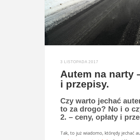
3 LISTOPADA 2017
Autem na narty –
i przepisy.
Czy warto jechać aut
to za drogo? No i o c
2. – ceny, opłaty i pr
Tak, to już wiadomo, którędy jechać aut