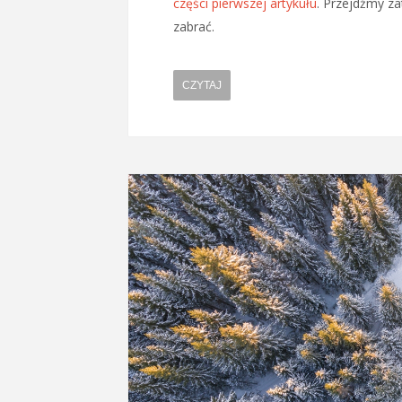
części pierwszej artykułu
. Przejdźmy za
zabrać.
CZYTAJ