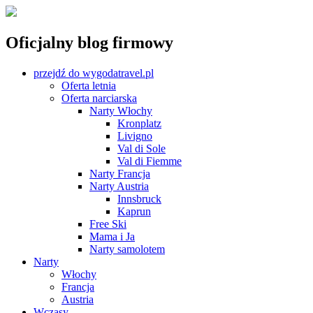
Oficjalny blog firmowy
przejdź do wygodatravel.pl
Oferta letnia
Oferta narciarska
Narty Włochy
Kronplatz
Livigno
Val di Sole
Val di Fiemme
Narty Francja
Narty Austria
Innsbruck
Kaprun
Free Ski
Mama i Ja
Narty samolotem
Narty
Włochy
Francja
Austria
Wczasy