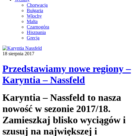
Chorwacja
Bułgaria
Włochy
Malta
Czarnogóra
Hiszpania
Grecja
18 sierpnia 2017
Przedstawiamy nowe regiony –
Karyntia – Nassfeld
Karyntia – Nassfeld to nasza
nowość w sezonie 2017/18.
Zamieszkaj blisko wyciągów i
szusuj na największej i