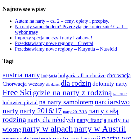
Najnowsze wpisy
Autem na narty – cz. 2 – ceny, opłaty i przepisy.
Na narty samochodem? Przeczytajcie koniecznie! Cz. 1 –
wybór trasy
Imprezy specjalne czyli narty i zabawa!
Przedstawiamy nowe regiony – Civetta!
Przedstawiamy nowe regiony – Karyntia – Nassfeld
Tagi
austria narty
chorwacja
bułgaria all inclusive
bułgaria
dla rodzin
dolomity narty
Chorwacja wczasy
dla dzieci
Free Ski
gdzie na narty z rodziną
lato 2017
narciarstwo
na narty samolotem
lodowiec pitztal
narty
narty 2016/17
narty całą
narty 2017/18
rodziną
narty dla młodych
narty na
narty francja
narty w alpach
narty w Austrii
wiosnę
narty we
narty we francji
narty w dolomitach