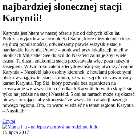
najbardziej słonecznej stacji
Karyntii!
Karyntia jest hitem w naszej ofercie już od dobrych kilku lat.
Podczas wyjazdów w formule Ski Safari, które niezmiennie cieszą
się dużą popularnością, odwiedzamy prawie wszystkie stacje
narciarskie Karyntii. Prawie – ponieważ przy lokalizacji hoteli w
okolicach Millstätter See dojazd do Nassfeld zajmuje zbyt wiele
czasu. Ta duża i znakomita stacja pozostawała więc poza naszym
zasięgiem. W tym roku zatem zdecydowaliśmy się otworzyć region
Karyntia – Nassfeld jako osobny kierunek, z hotelami położonymi
blisko wyciągów tej stacji. I mimo, że w naszej ofercie zawarliśmy
karnet Karyntia Top Ski, który pozwala bez ograniczeń na
szusowanie we wszystkich ośrodkach Karyntii, to warto skupić się
tylko na jeździe na stacji Nassfeld. 5 dni na nartach może się okazać
niewystarczające, aby skorzystać ze wszystkich atrakcji naszego
nowego regionu. Oto, co warto wiedzieć na temat regionu Karyntia
– Nassfeld:
Czytaj
15 lipca 2017