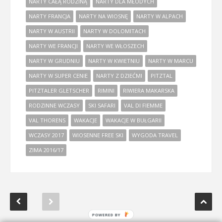
NARTY CAŁĄ RODZINĄ
NARTY DLA MŁODYCH
NARTY FRANCJA
NARTY NA WIOSNĘ
NARTY W ALPACH
NARTY W AUSTRII
NARTY W DOLOMITACH
NARTY WE FRANCJI
NARTY WE WŁOSZECH
NARTY W GRUDNIU
NARTY W KWIETNIU
NARTY W MARCU
NARTY W SUPER CENIE
NARTY Z DZIEĆMI
PITZTAL
PITZTALER GLETSCHER
RIMINI
RIWIERA MAKARSKA
RODZINNE WCZASY
SKI SAFARI
VAL DI FIEMME
VAL THORENS
WAKACJE
WAKACJE W BUŁGARII
WCZASY 2017
WIOSENNE FREE SKI
WYGODA TRAVEL
ZIMA 2016/17