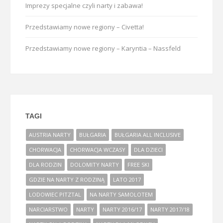
Imprezy specjalne czyli narty i zabawa!
Przedstawiamy nowe regiony – Civetta!
Przedstawiamy nowe regiony – Karyntia – Nassfeld
TAGI
AUSTRIA NARTY
BUŁGARIA
BUŁGARIA ALL INCLUSIVE
CHORWACJA
CHORWACJA WCZASY
DLA DZIECI
DLA RODZIN
DOLOMITY NARTY
FREE SKI
GDZIE NA NARTY Z RODZINĄ
LATO 2017
LODOWIEC PITZTAL
NA NARTY SAMOLOTEM
NARCIARSTWO
NARTY
NARTY 2016/17
NARTY 2017/18