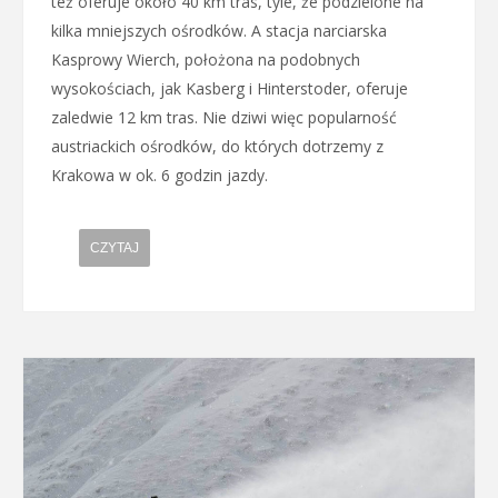
też oferuje około 40 km tras, tyle, że podzielone na
kilka mniejszych ośrodków. A stacja narciarska
Kasprowy Wierch, położona na podobnych
wysokościach, jak Kasberg i Hinterstoder, oferuje
zaledwie 12 km tras. Nie dziwi więc popularność
austriackich ośrodków, do których dotrzemy z
Krakowa w ok. 6 godzin jazdy.
CZYTAJ