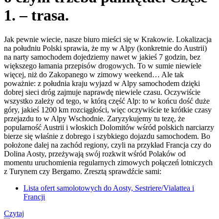
1. – trasa.
Jak pewnie wiecie, nasze biuro mieści się w Krakowie. Lokalizacja
na południu Polski sprawia, że my w Alpy (konkretnie do Austrii)
na narty samochodem dojedziemy nawet w jakieś 7 godzin, bez
większego łamania przepisów drogowych. To w sumie niewiele
więcej, niż do Zakopanego w zimowy weekend… Ale tak
poważnie: z południa kraju wyjazd w Alpy samochodem dzięki
dobrej sieci dróg zajmuje naprawdę niewiele czasu. Oczywiście
wszystko zależy od tego, w którą część Alp: to w końcu dość duże
góry, jakieś 1200 km rozciągłości, więc oczywiście te krótkie czasy
przejazdu to w Alpy Wschodnie. Zaryzykujemy tu tezę, że
popularność Austrii i włoskich Dolomitów wśród polskich narciarzy
bierze się właśnie z dobrego i szybkiego dojazdu samochodem. Bo
położone dalej na zachód regiony, czyli na przykład Francja czy do
Dolina Aosty, przeżywają swój rozkwit wśród Polaków od
momentu uruchomienia regularnych zimowych połączeń lotniczych
z Turynem czy Bergamo. Zresztą sprawdźcie sami:
Lista ofert samolotowych do Aosty, Sestriere/Vialattea i
Francji
Czytaj