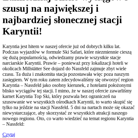
szusuj na największej i
najbardziej słonecznej stacji
Karyntii!
Karyntia jest hitem w naszej ofercie już od dobrych kilku lat.
Podczas wyjazdów w formule Ski Safari, które niezmiennie cieszą
się dużą popularnością, odwiedzamy prawie wszystkie stacje
narciarskie Karyntii. Prawie – ponieważ przy lokalizacji hoteli w
okolicach Millstätter See dojazd do Nassfeld zajmuje zbyt wiele
czasu. Ta duża i znakomita stacja pozostawała więc poza naszym
zasięgiem. W tym roku zatem zdecydowaliśmy się otworzyć region
Karyntia – Nassfeld jako osobny kierunek, z hotelami położonymi
blisko wyciągów tej stacji. I mimo, że w naszej ofercie zawarliśmy
karnet Karyntia Top Ski, który pozwala bez ograniczeń na
szusowanie we wszystkich ośrodkach Karyntii, to warto skupić się
tylko na jeździe na stacji Nassfeld. 5 dni na nartach może się okazać
niewystarczające, aby skorzystać ze wszystkich atrakcji naszego
nowego regionu. Oto, co warto wiedzieć na temat regionu Karyntia
– Nassfeld:
Czytaj