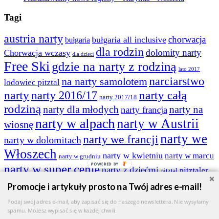
Tagi
austria narty
chorwacja
bułgaria all inclusive
bułgaria
dla rodzin
dolomity narty
Chorwacja wczasy
dla dzieci
Free Ski
gdzie na narty z rodziną
lato 2017
narciarstwo
na narty samolotem
lodowiec pitztal
narty
narty 2016/17
narty całą
narty 2017/18
rodziną
narty dla młodych
narty na
narty francja
narty w alpach
narty w Austrii
wiosnę
narty we
narty we francji
narty w dolomitach
Włoszech
narty w kwietniu
narty w marcu
narty w grudniu
POWERED BY
narty w super cenie
narty z dziećmi
pitztaler
pitztal
rodzinne wczasy
gletscher
riwiera makarska
Rimini
ski safari
val
Promocje i artykuły prosto na Twój adres e-mail!
wakacje
wakacje w bułgarii
wiosenne
wczasy 2017
di fiemme
val thorens
wygoda travel
zima 2016/17
Podaj swój adres e-mail, aby zapisać się do naszego newslettera. Nie wysyłamy
free ski
spamu. Możesz wypisać się w każdej chwili.