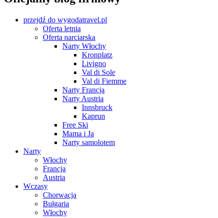
przejdź do wygodatravel.pl
Oferta letnia
Oferta narciarska
Narty Włochy
Kronplatz
Livigno
Val di Sole
Val di Fiemme
Narty Francja
Narty Austria
Innsbruck
Kaprun
Free Ski
Mama i Ja
Narty samolotem
Narty
Włochy
Francja
Austria
Wczasy
Chorwacja
Bułgaria
Włochy