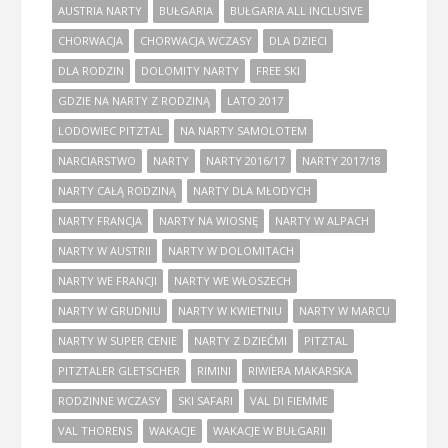
AUSTRIA NARTY
BUŁGARIA
BUŁGARIA ALL INCLUSIVE
CHORWACJA
CHORWACJA WCZASY
DLA DZIECI
DLA RODZIN
DOLOMITY NARTY
FREE SKI
GDZIE NA NARTY Z RODZINĄ
LATO 2017
LODOWIEC PITZTAL
NA NARTY SAMOLOTEM
NARCIARSTWO
NARTY
NARTY 2016/17
NARTY 2017/18
NARTY CAŁĄ RODZINĄ
NARTY DLA MŁODYCH
NARTY FRANCJA
NARTY NA WIOSNĘ
NARTY W ALPACH
NARTY W AUSTRII
NARTY W DOLOMITACH
NARTY WE FRANCJI
NARTY WE WŁOSZECH
NARTY W GRUDNIU
NARTY W KWIETNIU
NARTY W MARCU
NARTY W SUPER CENIE
NARTY Z DZIEĆMI
PITZTAL
PITZTALER GLETSCHER
RIMINI
RIWIERA MAKARSKA
RODZINNE WCZASY
SKI SAFARI
VAL DI FIEMME
VAL THORENS
WAKACJE
WAKACJE W BUŁGARII