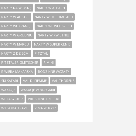
NARTY NA WIOSNĘ
NARTY W ALPACH
NARTY W AUSTRII
NARTY W DOLOMITACH
NARTY WE FRANCJI
NARTY WE WŁOSZECH
NARTY W GRUDNIU
NARTY W KWIETNIU
NARTY W MARCU
NARTY W SUPER CENIE
NARTY Z DZIEĆMI
PITZTAL
PITZTALER GLETSCHER
RIMINI
RIWIERA MAKARSKA
RODZINNE WCZASY
SKI SAFARI
VAL DI FIEMME
VAL THORENS
WAKACJE
WAKACJE W BUŁGARII
WCZASY 2017
WIOSENNE FREE SKI
WYGODA TRAVEL
ZIMA 2016/17