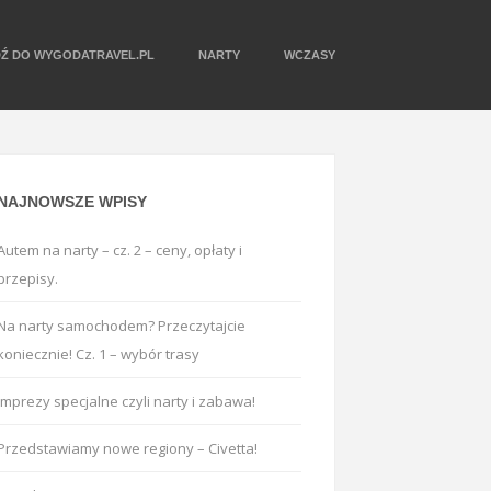
DŹ DO WYGODATRAVEL.PL
NARTY
WCZASY
NAJNOWSZE WPISY
Autem na narty – cz. 2 – ceny, opłaty i
przepisy.
Na narty samochodem? Przeczytajcie
koniecznie! Cz. 1 – wybór trasy
Imprezy specjalne czyli narty i zabawa!
Przedstawiamy nowe regiony – Civetta!