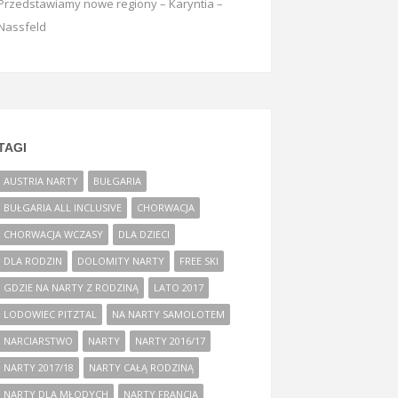
Przedstawiamy nowe regiony – Karyntia –
Nassfeld
TAGI
AUSTRIA NARTY
BUŁGARIA
BUŁGARIA ALL INCLUSIVE
CHORWACJA
CHORWACJA WCZASY
DLA DZIECI
DLA RODZIN
DOLOMITY NARTY
FREE SKI
GDZIE NA NARTY Z RODZINĄ
LATO 2017
LODOWIEC PITZTAL
NA NARTY SAMOLOTEM
NARCIARSTWO
NARTY
NARTY 2016/17
NARTY 2017/18
NARTY CAŁĄ RODZINĄ
NARTY DLA MŁODYCH
NARTY FRANCJA