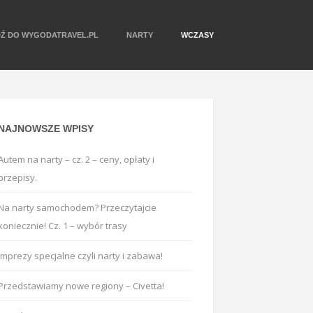
DŹ DO WYGODATRAVEL.PL
NARTY
WCZASY
NAJNOWSZE WPISY
Autem na narty – cz. 2 – ceny, opłaty i
przepisy.
Na narty samochodem? Przeczytajcie
koniecznie! Cz. 1 – wybór trasy
Imprezy specjalne czyli narty i zabawa!
Przedstawiamy nowe regiony – Civetta!