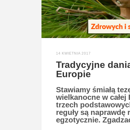
14 KWIETNIA 2017
Tradycyjne dani
Europie
Stawiamy śmiałą tezę
wielkanocne w całej 
trzech podstawowych 
reguły są naprawdę r
egzotycznie. Zgadzac