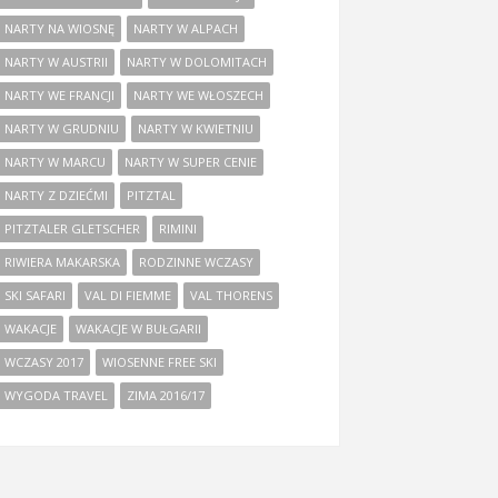
NARTY NA WIOSNĘ
NARTY W ALPACH
NARTY W AUSTRII
NARTY W DOLOMITACH
NARTY WE FRANCJI
NARTY WE WŁOSZECH
NARTY W GRUDNIU
NARTY W KWIETNIU
NARTY W MARCU
NARTY W SUPER CENIE
NARTY Z DZIEĆMI
PITZTAL
PITZTALER GLETSCHER
RIMINI
RIWIERA MAKARSKA
RODZINNE WCZASY
SKI SAFARI
VAL DI FIEMME
VAL THORENS
WAKACJE
WAKACJE W BUŁGARII
WCZASY 2017
WIOSENNE FREE SKI
WYGODA TRAVEL
ZIMA 2016/17