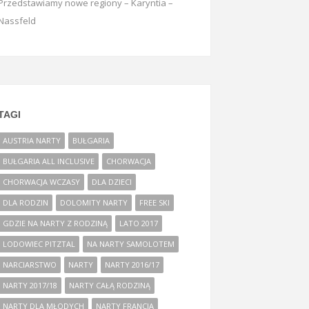
Przedstawiamy nowe regiony – Karyntia –
Nassfeld
TAGI
AUSTRIA NARTY
BUŁGARIA
BUŁGARIA ALL INCLUSIVE
CHORWACJA
CHORWACJA WCZASY
DLA DZIECI
DLA RODZIN
DOLOMITY NARTY
FREE SKI
GDZIE NA NARTY Z RODZINĄ
LATO 2017
LODOWIEC PITZTAL
NA NARTY SAMOLOTEM
NARCIARSTWO
NARTY
NARTY 2016/17
NARTY 2017/18
NARTY CAŁĄ RODZINĄ
NARTY DLA MŁODYCH
NARTY FRANCJA