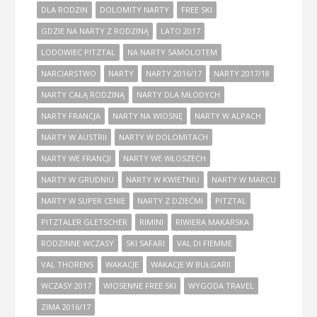
DLA RODZIN
DOLOMITY NARTY
FREE SKI
GDZIE NA NARTY Z RODZINĄ
LATO 2017
LODOWIEC PITZTAL
NA NARTY SAMOLOTEM
NARCIARSTWO
NARTY
NARTY 2016/17
NARTY 2017/18
NARTY CAŁĄ RODZINĄ
NARTY DLA MŁODYCH
NARTY FRANCJA
NARTY NA WIOSNĘ
NARTY W ALPACH
NARTY W AUSTRII
NARTY W DOLOMITACH
NARTY WE FRANCJI
NARTY WE WŁOSZECH
NARTY W GRUDNIU
NARTY W KWIETNIU
NARTY W MARCU
NARTY W SUPER CENIE
NARTY Z DZIEĆMI
PITZTAL
PITZTALER GLETSCHER
RIMINI
RIWIERA MAKARSKA
RODZINNE WCZASY
SKI SAFARI
VAL DI FIEMME
VAL THORENS
WAKACJE
WAKACJE W BUŁGARII
WCZASY 2017
WIOSENNE FREE SKI
WYGODA TRAVEL
ZIMA 2016/17