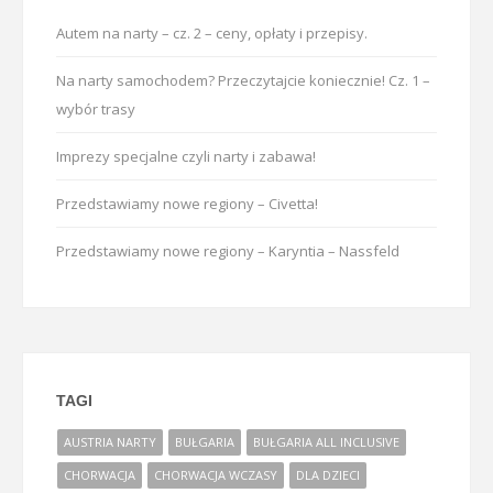
Autem na narty – cz. 2 – ceny, opłaty i przepisy.
Na narty samochodem? Przeczytajcie koniecznie! Cz. 1 –
wybór trasy
Imprezy specjalne czyli narty i zabawa!
Przedstawiamy nowe regiony – Civetta!
Przedstawiamy nowe regiony – Karyntia – Nassfeld
TAGI
AUSTRIA NARTY
BUŁGARIA
BUŁGARIA ALL INCLUSIVE
CHORWACJA
CHORWACJA WCZASY
DLA DZIECI