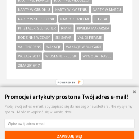
NARTY WE FRANCJI
NARTY WE WŁOSZECH
NARTY W GRUDNIU
NARTY W KWIETNIU
NARTY W MARCU
NARTY W SUPER CENIE
NARTY Z DZIEĆMI
PITZTAL
PITZTALER GLETSCHER
RIMINI
RIWIERA MAKARSKA
RODZINNE WCZASY
SKI SAFARI
VAL DI FIEMME
VAL THORENS
WAKACJE
WAKACJE W BUŁGARII
WCZASY 2017
WIOSENNE FREE SKI
WYGODA TRAVEL
ZIMA 2016/17
POWERED
BY
Promocje i artykuły prosto na Twój adres e-mail!
Podaj swój adres e-mail, aby zapisać się do naszego newslettera. Nie wysyłamy
NA SKRÓTY:
NARTY WŁOCHY
|
NARTY AUSTRIA
|
NARTY FRANCJA
spamu. Możesz wypisać się w każdej chwili.
ZAPISUJĘ SIĘ!