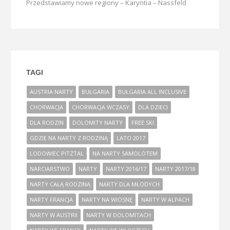
Przedstawiamy nowe regiony – Karyntia – Nassfeld
TAGI
AUSTRIA NARTY
BUŁGARIA
BUŁGARIA ALL INCLUSIVE
CHORWACJA
CHORWACJA WCZASY
DLA DZIECI
DLA RODZIN
DOLOMITY NARTY
FREE SKI
GDZIE NA NARTY Z RODZINĄ
LATO 2017
LODOWIEC PITZTAL
NA NARTY SAMOLOTEM
NARCIARSTWO
NARTY
NARTY 2016/17
NARTY 2017/18
NARTY CAŁĄ RODZINĄ
NARTY DLA MŁODYCH
NARTY FRANCJA
NARTY NA WIOSNĘ
NARTY W ALPACH
NARTY W AUSTRII
NARTY W DOLOMITACH