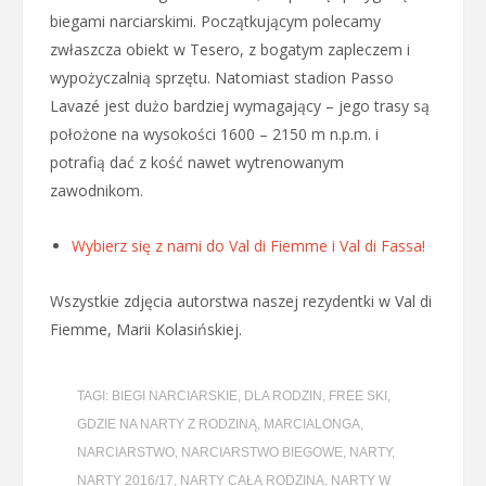
biegami narciarskimi. Początkującym polecamy
zwłaszcza obiekt w Tesero, z bogatym zapleczem i
wypożyczalnią sprzętu. Natomiast stadion Passo
Lavazé jest dużo bardziej wymagający – jego trasy są
położone na wysokości 1600 – 2150 m n.p.m. i
potrafią dać z kość nawet wytrenowanym
zawodnikom.
Wybierz się z nami do Val di Fiemme i Val di Fassa!
Wszystkie zdjęcia autorstwa naszej rezydentki w Val di
Fiemme, Marii Kolasińskiej.
TAGI:
BIEGI NARCIARSKIE
,
DLA RODZIN
,
FREE SKI
,
GDZIE NA NARTY Z RODZINĄ
,
MARCIALONGA
,
NARCIARSTWO
,
NARCIARSTWO BIEGOWE
,
NARTY
,
NARTY 2016/17
,
NARTY CAŁĄ RODZINĄ
,
NARTY W