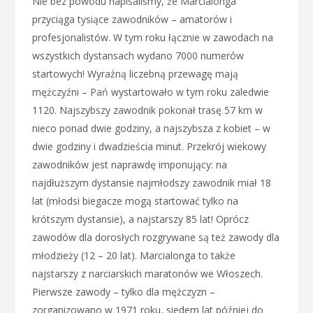
Nie bez powodu napisaliśmy, że Marcialonga
przyciąga tysiące zawodników – amatorów i
profesjonalistów. W tym roku łącznie w zawodach na
wszystkich dystansach wydano 7000 numerów
startowych! Wyraźną liczebną przewagę mają
mężczyźni – Pań wystartowało w tym roku zaledwie
1120. Najszybszy zawodnik pokonał trasę 57 km w
nieco ponad dwie godziny, a najszybsza z kobiet – w
dwie godziny i dwadzieścia minut. Przekrój wiekowy
zawodników jest naprawdę imponujący: na
najdłuższym dystansie najmłodszy zawodnik miał 18
lat (młodsi biegacze mogą startować tylko na
krótszym dystansie), a najstarszy 85 lat! Oprócz
zawodów dla dorosłych rozgrywane są też zawody dla
młodzieży (12 – 20 lat). Marcialonga to także
najstarszy z narciarskich maratonów we Włoszech.
Pierwsze zawody – tylko dla mężczyzn –
zorganizowano w 1971 roku, siedem lat później do