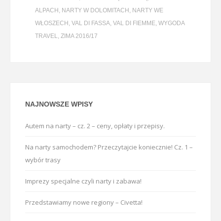
ALPACH
,
NARTY W DOLOMITACH
,
NARTY WE
WŁOSZECH
,
VAL DI FASSA
,
VAL DI FIEMME
,
WYGODA
TRAVEL
,
ZIMA 2016/17
NAJNOWSZE WPISY
Autem na narty – cz. 2 – ceny, opłaty i przepisy.
Na narty samochodem? Przeczytajcie koniecznie! Cz. 1 –
wybór trasy
Imprezy specjalne czyli narty i zabawa!
Przedstawiamy nowe regiony – Civetta!