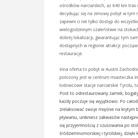
ośrodków narciarskich, aż 640 km tras
decydując się na zimowy pobyt w tym re
zapewni ci nie tylko dostęp do wszystk
wielogodzinnym szaleństwie na stokac
dobrej lokalizacji, gwarantując tym s
dostępnych w regionie atrakcji: począw
restauracje.
Inna oferta to pobyt w Austrii Zacho
położony jest w centrum miasteczka I
lodowcowe stacje narciarskie Tyrolu, ta
Post to odrestaurowany zamek, bogaty
każdy poczuje się wyjątkowo. Po całod
zrelaksować swoje mięśnie na krytym ba
pływaniu, unikniesz zakwasów następneg
się przyjemnością z szusowania po sto
śródziemnomorskiej i tyrolskiej, dzięk