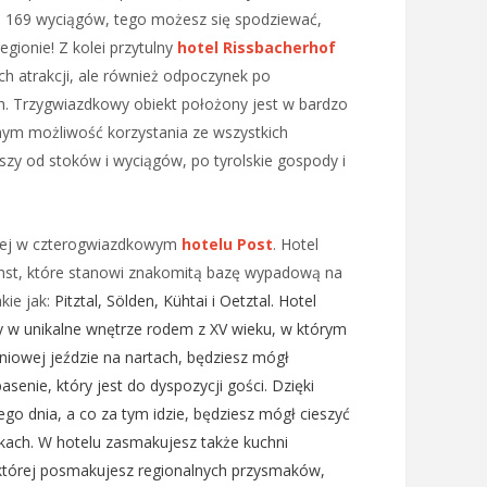
 i 169 wyciągów, tego możesz się spodziewać,
gionie! Z kolei przytulny
hotel Rissbacherhof
ich atrakcji, ale również odpoczynek po
h. Trzygwiazdkowy obiekt położony jest w bardzo
amym możliwość korzystania ze wszystkich
szy od stoków i wyciągów, po tyrolskie gospody i
dniej w czterogwiazdkowym
hotelu Post
. Hotel
mst, które stanowi znakomitą bazę wypadową na
kie jak:
Pitztal, Sölden, Kühtai i Oetztal. Hotel
 w unikalne wnętrze rodem z XV wieku, w którym
niowej jeździe na nartach, będziesz mógł
senie, który jest do dyspozycji gości. Dzięki
o dnia, a co za tym idzie, będziesz mógł cieszyć
kach. W hotelu zasmakujesz także kuchni
i której posmakujesz regionalnych przysmaków,