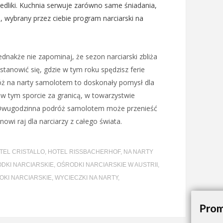
knedliki. Kuchnia serwuje zarówno same śniadania,
o, wybrany przez ciebie program narciarski na
ednakże nie zapominaj, że sezon narciarski zbliża
astanowić się, gdzie w tym roku spędzisz ferie
óż na narty samolotem to doskonały pomysł dla
 w tym sporcie za granicą, w towarzystwie
 Dwugodzinna podróż samolotem może przenieść
nowi raj dla narciarzy z całego świata.
TEL CRISTALLO
,
HOTEL RISSBACHERHOF
,
NA NARTY
DKI NARCIARSKIE
,
OŚRODKI NARCIARSKIE W AUSTRII
,
OKI NARCIARSKIE
,
WYCIECZKI NA NARTY
,
Prom