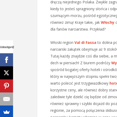
dręczą niejednego Polaka. Zwykle zagra
kiedy to jesteś spragniony słońca i odp
szumiącym morzu, pośród egzotycznej r
również zimą! Kraje takie, jak
Włochy
c
dla fanów narciarstwa. Przykład?
Włoski region
Val di Fassa
to dolina 
Udostępnij!
narciarski zakątek obejmuje aż 9 stok
Tutaj każdy znajdzie coś dla siebie, a
dech w piersiach! Z biurem podróży
Wy
spośród bogatej oferty hoteli i ośrodk
który w najwyższym stopniu spełni twoj
warto polecić jest trzygwiazdkowy
hote
korzystne ceny, ale również dobry stand
zaledwie tyle dzielić cię będzie od zi
również sprawny i szybki dojazd do pozo
regionie, za pomocą połączenia skibu