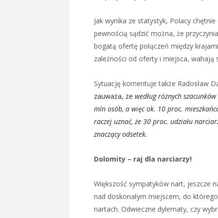
Jak wynika ze statystyk, Polacy chętni
pewnością sądzić można, że przyczyniają
bogatą ofertę połączeń między krajami.
zależności od oferty i miejsca, wahają
Sytuację komentuje także Radosław Dam
zauważa, że
według różnych szacunków 
mln osób, a więc ok. 10 proc. mieszkańc
raczej uznać, że 30 proc. udziału narcia
znaczący odsetek.
Dolomity – raj dla narciarzy!
Większość sympatyków nart, jeszcze n
nad doskonałym miejscem, do którego w
nartach. Odwieczne dylematy, czy wybr