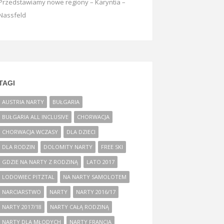
Przedstawiamy nowe regiony – Karyntia –
Nassfeld
TAGI
AUSTRIA NARTY
BUŁGARIA
BUŁGARIA ALL INCLUSIVE
CHORWACJA
CHORWACJA WCZASY
DLA DZIECI
DLA RODZIN
DOLOMITY NARTY
FREE SKI
GDZIE NA NARTY Z RODZINĄ
LATO 2017
LODOWIEC PITZTAL
NA NARTY SAMOLOTEM
NARCIARSTWO
NARTY
NARTY 2016/17
NARTY 2017/18
NARTY CAŁĄ RODZINĄ
NARTY DLA MŁODYCH
NARTY FRANCJA