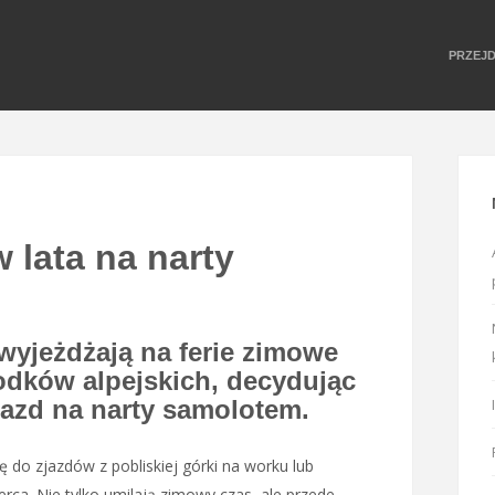
PRZEJ
 lata na narty
 wyjeżdżają na ferie zimowe
odków alpejskich, decydując
jazd na narty samolotem.
ę do zjazdów z pobliskiej górki na worku lub
erca. Nie tylko umilają zimowy czas, ale przede