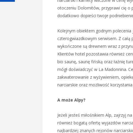
narciarski i karnety wliczone w cenę w
otoczeniu Dolomitów, przyprawi cię o 
dodatkowo dopieści twoje podniebienie
Kolejnym obiektem godnym polecenia 
czterogwiazdkowym serwisem. Z całą p
wykończone są drewnem wraz z przynal
Klientów hotel pozostawia również cent
bio saunę, saunę fińską oraz łaźnię ture
mógł doświadczyć w La Madonnina. Cen
zakwaterowanie z wyżywieniem, opiekę 
narciarskie oraz możliwość korzystani
A może Alpy?
Jeżeli jesteś miłośnikiem Alp, zajrzyj n
również bogatą ofertę wyjazdów narciarsk
najbardziej znanych rejonów narciarsk