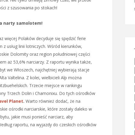
ości z szusowania po stokach!
na narty samolotem!
az więcej Polaków decyduje się spędzić ferie
 z usług linii lotniczych. Wśród kierunków,
oskie Dolomity oraz region południowej części
em aż 53,6% narciarzy. Z raportu wynika także,
byt we Włoszech, najchętniej wybierają stacje
lta Valtelina. Z kolei, wielbicieli Alp można
Kitzbuehelskich. Trzecie miejsce w rankingu
jony Trzech Dolin i Chamonixu. Do tych ośrodków
avel Planet
.
Warto również dodać, że na
kie ośrodki narciarskie, które zostały daleko w
bytu, jakie musi ponieść narciarz, aby
edług raportu, na wyjazdy do czeskich ośrodków