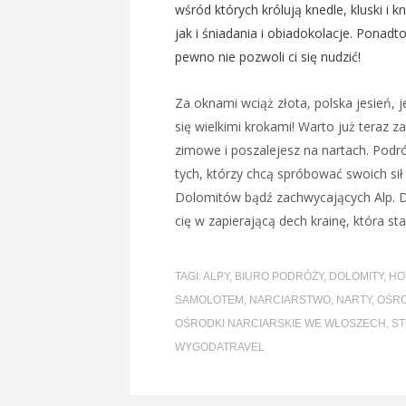
wśród których królują knedle, kluski i 
jak i śniadania i obiadokolacje. Ponadt
pewno nie pozwoli ci się nudzić!
Za oknami wciąż złota, polska jesień, j
się wielkimi krokami! Warto już teraz z
zimowe i poszalejesz na nartach. Podr
tych, którzy chcą spróbować swoich sił
Dolomitów bądź zachwycających Alp.
cię w zapierającą dech krainę, która sta
TAGI:
ALPY
,
BIURO PODRÓŻY
,
DOLOMITY
,
HO
SAMOLOTEM
,
NARCIARSTWO
,
NARTY
,
OŚRO
OŚRODKI NARCIARSKIE WE WŁOSZECH
,
ST
WYGODATRAVEL