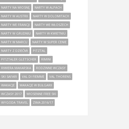
NARTY NA WIOSNĘ
NARTY W ALPACH
NARTY W AUSTRII
NARTY W DOLOMITACH
NARTY WE FRANCJI
NARTY WE WŁOSZECH
NARTY W GRUDNIU
NARTY W KWIETNIU
NARTY W MARCU
NARTY W SUPER CENIE
NARTY Z DZIEĆMI
PITZTAL
PITZTALER GLETSCHER
RIMINI
RIWIERA MAKARSKA
RODZINNE WCZASY
SKI SAFARI
VAL DI FIEMME
VAL THORENS
WAKACJE
WAKACJE W BUŁGARII
WCZASY 2017
WIOSENNE FREE SKI
WYGODA TRAVEL
ZIMA 2016/17