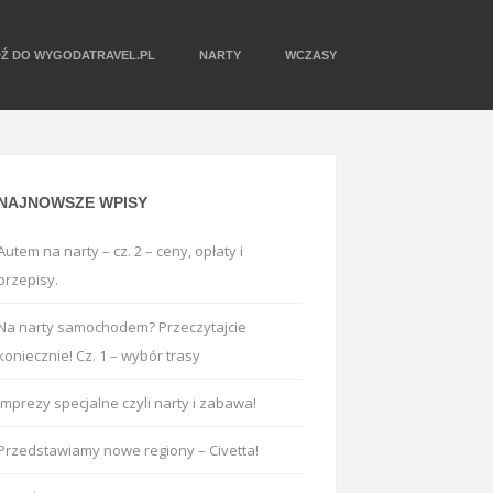
DŹ DO WYGODATRAVEL.PL
NARTY
WCZASY
NAJNOWSZE WPISY
Autem na narty – cz. 2 – ceny, opłaty i
przepisy.
Na narty samochodem? Przeczytajcie
koniecznie! Cz. 1 – wybór trasy
Imprezy specjalne czyli narty i zabawa!
Przedstawiamy nowe regiony – Civetta!