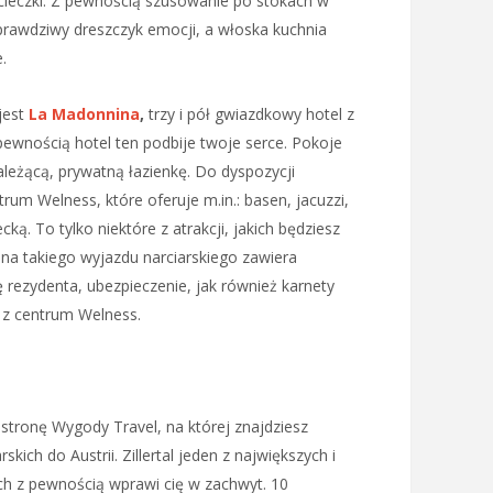
ycieczki. Z pewnością szusowanie po stokach w
prawdziwy dreszczyk emocji, a włoska kuchnia
.
jest
La Madonnina
,
trzy i pół gwiazdkowy hotel z
ewnością hotel ten podbije twoje serce. Pokoje
eżącą, prywatną łazienkę. Do dyspozycji
rum Welness, które oferuje m.in.: basen, jacuzzi,
cką. To tylko niektóre z atrakcji, jakich będziesz
a takiego wyjazdu narciarskiego zawiera
rezydenta, ubezpieczenie, jak również karnety
a z centrum Welness.
a stronę Wygody Travel, na której znajdziesz
ich do Austrii. Zillertal jeden z największych i
ich z pewnością wprawi cię w zachwyt. 10