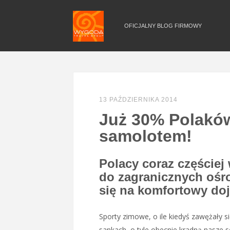
OFICJALNY BLOG FIRMOWY
13 PAŹDZIERNIKA 2014
Już 30% Polaków
samolotem!
Polacy coraz częściej
do zagranicznych ośr
się na komfortowy do
Sporty zimowe, o ile kiedyś zawężały si
sankach, o tyle obecnie kradną nasze s