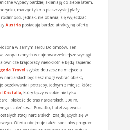
niczne wypady bardziej skłaniają do siebie latem,
oczynku, marząc tylko o piaszczystej plaży i
oślinności. Jednak, nie obawiaj się wyjeżdżać
zy
Austria
posiadają bardzo atrakcyjną ofertę
położona w samym sercu Dolomitów. Ten
ów, zaopatrzonych w najnowocześniejsze wyciągi.
 malownicze krajobrazy wielokrotnie będą zapierać
goda Travel
szybko dotrzesz na miejsce a
ów narciarskich będziesz mógł wybrać obiekt,
e oczekiwania i potrzeby. Jednym z miejsc, które
l Cristallo
, który łączy w sobie nie tylko
ard i bliskość do tras narciarskich. 300 m,
mowego szaleństwa! Ponadto, hotel zapewnia
stałych stacji narciarskich, znajdujących się w
sowego. Oferta obejmuje także specjalny program