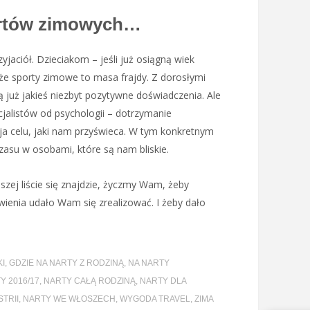
ortów zimowych…
rzyjaciół. Dzieciakom – jeśli już osiągną wiek
że sporty zimowe to masa frajdy. Z dorosłymi
ą już jakieś niezbyt pozytywne doświadczenia. Ale
jalistów od psychologii – dotrzymanie
a celu, jaki nam przyświeca. W tym konkretnym
zasu w osobami, które są nam bliskie.
szej liście się znajdzie, życzmy Wam, żeby
enia udało Wam się zrealizować. I żeby dało
KI
,
GDZIE NA NARTY Z RODZINĄ
,
NA NARTY
Y 2016/17
,
NARTY CAŁĄ RODZINĄ
,
NARTY DLA
TRII
,
NARTY WE WŁOSZECH
,
WYGODA TRAVEL
,
ZIMA