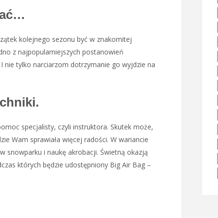
wać…
czątek kolejnego sezonu być w znakomitej
edno z najpopularniejszych postanowień
I nie tylko narciarzom dotrzymanie go wyjdzie na
chniki.
moc specjalisty, czyli instruktora. Skutek może,
dzie Wam sprawiała więcej radości. W wariancie
snowparku i naukę akrobacji. Świetną okazją
dczas których będzie udostępniony Big Air Bag –