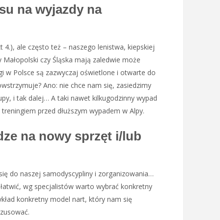
asu na wyjazdy na
 4.), ale często też – naszego lenistwa, kiepskiej
cy Małopolski czy Śląska mają zaledwie może
ągi w Polsce są zazwyczaj oświetlone i otwarte do
wstrzymuje? Ano: nie chce nam się, zasiedzimy
upy, i tak dalej… A taki nawet kilkugodzinny wypad
i treningiem przed dłuższym wypadem w Alpy.
dze na nowy sprzęt i/lub
się do naszej samodyscypliny i zorganizowania…
ułatwić, wg specjalistów warto wybrać konkretny
zykład konkretny model nart, który nam się
szusować.