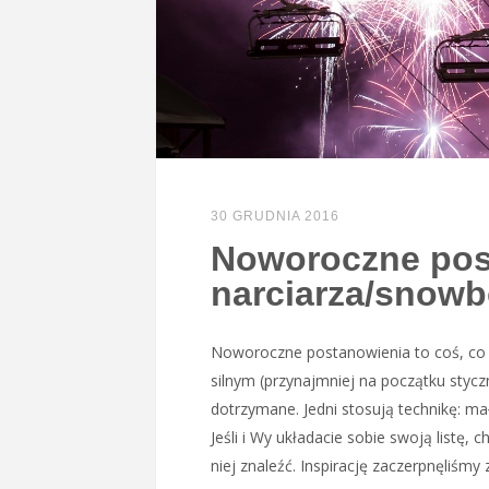
30 GRUDNIA 2016
Noworoczne pos
narciarza/snowb
Noworoczne postanowienia to coś, co r
silnym (przynajmniej na początku styc
dotrzymane. Jedni stosują technikę: mał
Jeśli i Wy układacie sobie swoją listę
niej znaleźć. Inspirację zaczerpnęliśm