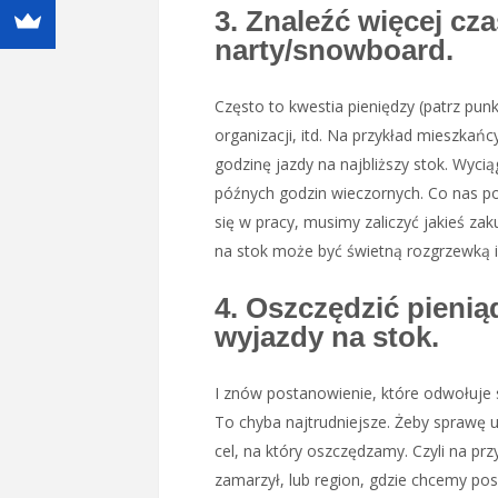
3. Znaleźć więcej cz
narty/snowboard.
Często to kwestia pieniędzy (patrz punkt
organizacji, itd. Na przykład mieszkań
godzinę jazdy na najbliższy stok. Wyci
późnych godzin wieczornych. Co nas po
się w pracy, musimy zaliczyć jakieś zak
na stok może być świetną rozgrzewką 
4. Oszczędzić pienią
wyjazdy na stok.
I znów postanowienie, które odwołuje 
To chyba najtrudniejsze. Żeby sprawę 
cel, na który oszczędzamy. Czyli na pr
zamarzył, lub region, gdzie chcemy po