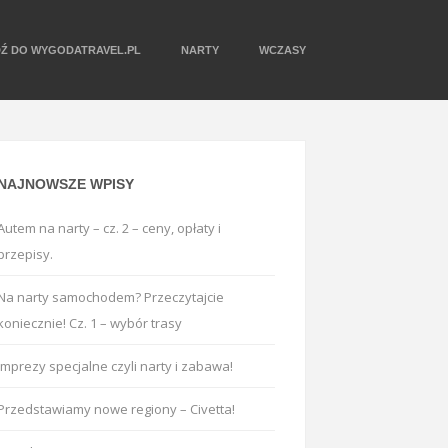
DŹ DO WYGODATRAVEL.PL
NARTY
WCZASY
NAJNOWSZE WPISY
Autem na narty – cz. 2 – ceny, opłaty i
przepisy.
Na narty samochodem? Przeczytajcie
koniecznie! Cz. 1 – wybór trasy
Imprezy specjalne czyli narty i zabawa!
Przedstawiamy nowe regiony – Civetta!