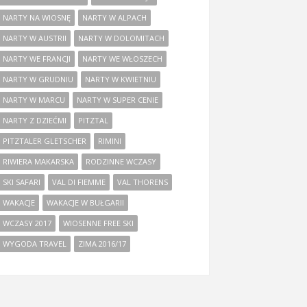
NARTY NA WIOSNĘ
NARTY W ALPACH
NARTY W AUSTRII
NARTY W DOLOMITACH
NARTY WE FRANCJI
NARTY WE WŁOSZECH
NARTY W GRUDNIU
NARTY W KWIETNIU
NARTY W MARCU
NARTY W SUPER CENIE
NARTY Z DZIEĆMI
PITZTAL
PITZTALER GLETSCHER
RIMINI
RIWIERA MAKARSKA
RODZINNE WCZASY
SKI SAFARI
VAL DI FIEMME
VAL THORENS
WAKACJE
WAKACJE W BUŁGARII
WCZASY 2017
WIOSENNE FREE SKI
WYGODA TRAVEL
ZIMA 2016/17