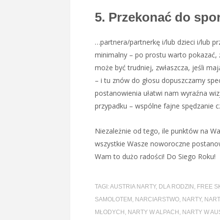
5. Przekonać do sp
…partnera/partnerkę i/lub dzieci i/lub p
minimalny – po prostu warto pokazać, 
może być trudniej, zwłaszcza, jeśli maj
– i tu znów do głosu dopuszczamy spec
postanowienia ułatwi nam wyraźna wizj
przypadku – wspólne fajne spędzanie c
Niezależnie od tego, ile punktów na Wa
wszystkie Wasze noworoczne postanowi
Wam to dużo radości! Do Siego Roku!
TAGI:
AUSTRIA NARTY
,
DLA RODZIN
,
FREE S
SAMOLOTEM
,
NARCIARSTWO
,
NARTY
,
NART
MŁODYCH
,
NARTY W ALPACH
,
NARTY W AUS