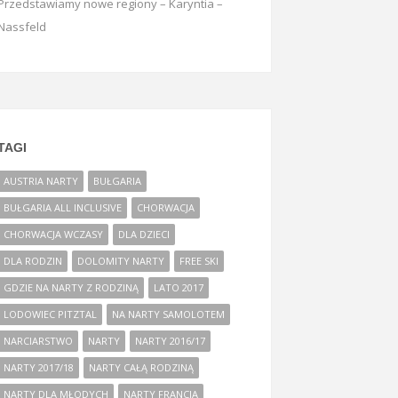
Przedstawiamy nowe regiony – Karyntia –
Nassfeld
TAGI
AUSTRIA NARTY
BUŁGARIA
BUŁGARIA ALL INCLUSIVE
CHORWACJA
CHORWACJA WCZASY
DLA DZIECI
DLA RODZIN
DOLOMITY NARTY
FREE SKI
GDZIE NA NARTY Z RODZINĄ
LATO 2017
LODOWIEC PITZTAL
NA NARTY SAMOLOTEM
NARCIARSTWO
NARTY
NARTY 2016/17
NARTY 2017/18
NARTY CAŁĄ RODZINĄ
NARTY DLA MŁODYCH
NARTY FRANCJA