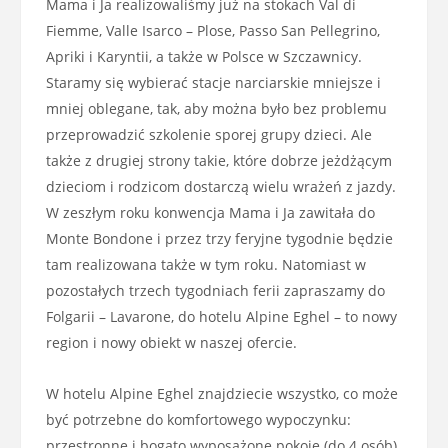
Mama i Ja realizowaliśmy już na stokach Val di
Fiemme, Valle Isarco – Plose, Passo San Pellegrino,
Apriki i Karyntii, a także w Polsce w Szczawnicy.
Staramy się wybierać stacje narciarskie mniejsze i
mniej oblegane, tak, aby można było bez problemu
przeprowadzić szkolenie sporej grupy dzieci. Ale
także z drugiej strony takie, które dobrze jeżdżącym
dzieciom i rodzicom dostarczą wielu wrażeń z jazdy.
W zeszłym roku konwencja Mama i Ja zawitała do
Monte Bondone i przez trzy feryjne tygodnie będzie
tam realizowana także w tym roku. Natomiast w
pozostałych trzech tygodniach ferii zapraszamy do
Folgarii – Lavarone, do hotelu Alpine Eghel – to nowy
region i nowy obiekt w naszej ofercie.
W hotelu Alpine Eghel znajdziecie wszystko, co może
być potrzebne do komfortowego wypoczynku:
przestronne i bogato wyposażone pokoje (do 4 osób),