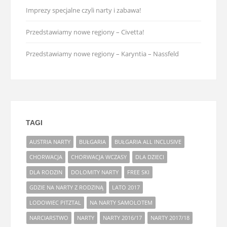
Imprezy specjalne czyli narty i zabawa!
Przedstawiamy nowe regiony – Civetta!
Przedstawiamy nowe regiony – Karyntia – Nassfeld
TAGI
AUSTRIA NARTY
BUŁGARIA
BUŁGARIA ALL INCLUSIVE
CHORWACJA
CHORWACJA WCZASY
DLA DZIECI
DLA RODZIN
DOLOMITY NARTY
FREE SKI
GDZIE NA NARTY Z RODZINĄ
LATO 2017
LODOWIEC PITZTAL
NA NARTY SAMOLOTEM
NARCIARSTWO
NARTY
NARTY 2016/17
NARTY 2017/18