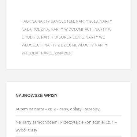
TAGI:
NA NARTY SAMOLOTEM
,
NARTY 2018
,
NARTY
CAŁĄ RODZINĄ
,
NARTY W DOLOMITACH
,
NARTY W
GRUDNIU
,
NARTY W SUPER CENIE
,
NARTY WE
WŁOSZECH
,
NARTY Z DZIEĆMI
,
WŁOCHY NARTY
,
WYGODA TRAVEL
,
ZIMA 2018
NAJNOWSZE WPISY
Autem na narty – cz. 2 – ceny, opłaty i przepisy.
Na narty samochodem? Przeczytajcie koniecznie! Cz. 1 –
wybór trasy