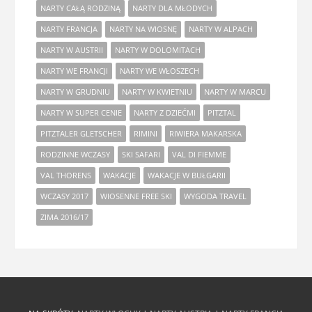
NARTY CAŁĄ RODZINĄ
NARTY DLA MŁODYCH
NARTY FRANCJA
NARTY NA WIOSNĘ
NARTY W ALPACH
NARTY W AUSTRII
NARTY W DOLOMITACH
NARTY WE FRANCJI
NARTY WE WŁOSZECH
NARTY W GRUDNIU
NARTY W KWIETNIU
NARTY W MARCU
NARTY W SUPER CENIE
NARTY Z DZIEĆMI
PITZTAL
PITZTALER GLETSCHER
RIMINI
RIWIERA MAKARSKA
RODZINNE WCZASY
SKI SAFARI
VAL DI FIEMME
VAL THORENS
WAKACJE
WAKACJE W BUŁGARII
WCZASY 2017
WIOSENNE FREE SKI
WYGODA TRAVEL
ZIMA 2016/17