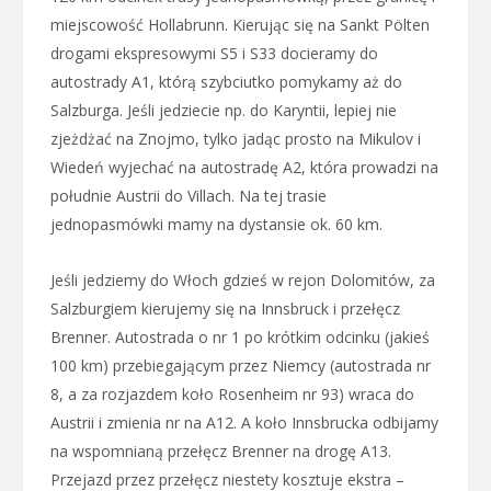
miejscowość Hollabrunn. Kierując się na Sankt Pölten
drogami ekspresowymi S5 i S33 docieramy do
autostrady A1, którą szybciutko pomykamy aż do
Salzburga. Jeśli jedziecie np. do Karyntii, lepiej nie
zjeżdżać na Znojmo, tylko jadąc prosto na Mikulov i
Wiedeń wyjechać na autostradę A2, która prowadzi na
południe Austrii do Villach. Na tej trasie
jednopasmówki mamy na dystansie ok. 60 km.
Jeśli jedziemy do Włoch gdzieś w rejon Dolomitów, za
Salzburgiem kierujemy się na Innsbruck i przełęcz
Brenner. Autostrada o nr 1 po krótkim odcinku (jakieś
100 km) przebiegającym przez Niemcy (autostrada nr
8, a za rozjazdem koło Rosenheim nr 93) wraca do
Austrii i zmienia nr na A12. A koło Innsbrucka odbijamy
na wspomnianą przełęcz Brenner na drogę A13.
Przejazd przez przełęcz niestety kosztuje ekstra –