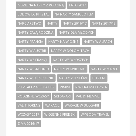
GDZIE NA NARTY Z RODZINĄ
LATO 2017
LODOWIEC PITZTAL
NA NARTY SAMOLOTEM
NARCIARSTWO
NARTY
NARTY 2016/17
NARTY 2017/18
NARTY CAŁĄ RODZINĄ
NARTY DLA MŁODYCH
NARTY FRANCJA
NARTY NA WIOSNĘ
NARTY W ALPACH
NARTY W AUSTRII
NARTY W DOLOMITACH
NARTY WE FRANCJI
NARTY WE WŁOSZECH
NARTY W GRUDNIU
NARTY W KWIETNIU
NARTY W MARCU
NARTY W SUPER CENIE
NARTY Z DZIEĆMI
PITZTAL
PITZTALER GLETSCHER
RIMINI
RIWIERA MAKARSKA
RODZINNE WCZASY
SKI SAFARI
VAL DI FIEMME
VAL THORENS
WAKACJE
WAKACJE W BUŁGARII
WCZASY 2017
WIOSENNE FREE SKI
WYGODA TRAVEL
ZIMA 2016/17