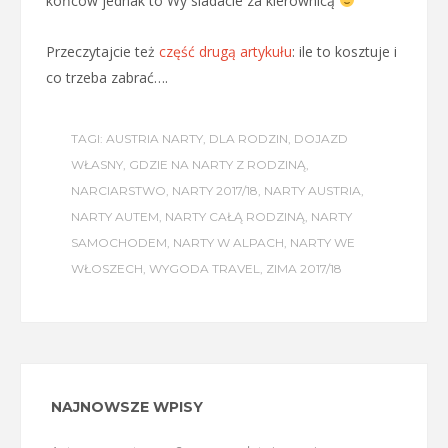
końców jednak to Wy siadacie za kierownicą
Przeczytajcie też
część drugą artykułu
: ile to kosztuje i
co trzeba zabrać….
TAGI:
AUSTRIA NARTY
,
DLA RODZIN
,
DOJAZD
WŁASNY
,
GDZIE NA NARTY Z RODZINĄ
,
NARCIARSTWO
,
NARTY 2017/18
,
NARTY AUSTRIA
,
NARTY AUTEM
,
NARTY CAŁĄ RODZINĄ
,
NARTY
SAMOCHODEM
,
NARTY W ALPACH
,
NARTY WE
WŁOSZECH
,
WYGODA TRAVEL
,
ZIMA 2017/18
NAJNOWSZE WPISY