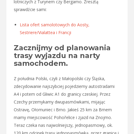
lotniczych z Turynem czy Bergamo. Zresztą
sprawdźcie sami:
Lista ofert samolotowych do Aosty,
Sestriere/Vialattea i Francji
Zacznijmy od planowania
trasy wyjazdu na narty
samochodem.
Z południa Polski, czyli z Małopolski czy Śląska,
zdecydowanie najszybciej pojedziemy autostradami
A4 i potem od Gliwic A1 do granicy czeskiej. Przez
Czechy przemykamy dwupasmówkami, mijając
Ostravę, Ołomuniec i Brno. Jakieś 25 km za Brnem
mamy miejscowość Pohořelice i zjazd na Znojmo.
Teraz czeka nas najwolniejszy, jednopasmowy, ok.
120 km odcinek trasy jednopasmówką, przez granicę i