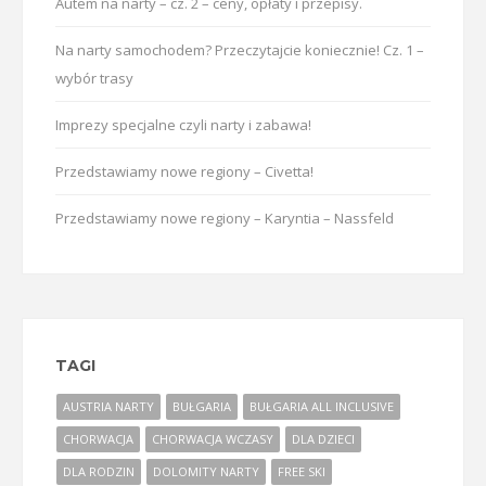
Autem na narty – cz. 2 – ceny, opłaty i przepisy.
Na narty samochodem? Przeczytajcie koniecznie! Cz. 1 –
wybór trasy
Imprezy specjalne czyli narty i zabawa!
Przedstawiamy nowe regiony – Civetta!
Przedstawiamy nowe regiony – Karyntia – Nassfeld
TAGI
AUSTRIA NARTY
BUŁGARIA
BUŁGARIA ALL INCLUSIVE
CHORWACJA
CHORWACJA WCZASY
DLA DZIECI
DLA RODZIN
DOLOMITY NARTY
FREE SKI