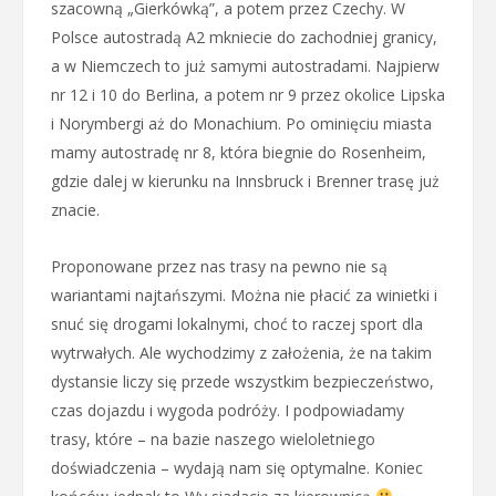
szacowną „Gierkówką”, a potem przez Czechy. W
Polsce autostradą A2 mkniecie do zachodniej granicy,
a w Niemczech to już samymi autostradami. Najpierw
nr 12 i 10 do Berlina, a potem nr 9 przez okolice Lipska
i Norymbergi aż do Monachium. Po ominięciu miasta
mamy autostradę nr 8, która biegnie do Rosenheim,
gdzie dalej w kierunku na Innsbruck i Brenner trasę już
znacie.
Proponowane przez nas trasy na pewno nie są
wariantami najtańszymi. Można nie płacić za winietki i
snuć się drogami lokalnymi, choć to raczej sport dla
wytrwałych. Ale wychodzimy z założenia, że na takim
dystansie liczy się przede wszystkim bezpieczeństwo,
czas dojazdu i wygoda podróży. I podpowiadamy
trasy, które – na bazie naszego wieloletniego
doświadczenia – wydają nam się optymalne. Koniec