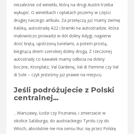
niezależnie od winietki, którą na drogi Austrii trzeba
wykupić. O winietkach i opłatach piszemy w części
drugiej naszego artkułu. Za przełęczą już mamy ziemię
italską, autostradę A22 i bramki na autostradzie, która
malowniczo prowadzi w dół doliny Adygi, najpierw
dość krętą, upstrzoną tunelami, a potem prostą,
biegnącą dnem szerokiej doliny drogą. Z rzeczonej
autostrady co kawałek mamy odbicia na doliny
boczne, Kronplatz, Val Gardenę, Val di Fiemme czy Val
di Sole – czyli jesteśmy już prawie na miejscu.
Jeśli podróżujecie z Polski
centralnej…
…Warszawy, Łodzi czy Poznania, i zmierzacie w
okolice Salzburga, do austriackiego Tyrolu czy do
Włoch, absolutnie nie ma sensu tłuc się przez Polskę