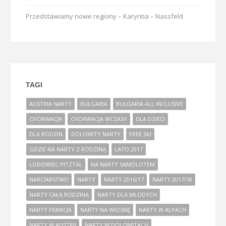
Przedstawiamy nowe regiony – Karyntia – Nassfeld
TAGI
AUSTRIA NARTY
BUŁGARIA
BUŁGARIA ALL INCLUSIVE
CHORWACJA
CHORWACJA WCZASY
DLA DZIECI
DLA RODZIN
DOLOMITY NARTY
FREE SKI
GDZIE NA NARTY Z RODZINĄ
LATO 2017
LODOWIEC PITZTAL
NA NARTY SAMOLOTEM
NARCIARSTWO
NARTY
NARTY 2016/17
NARTY 2017/18
NARTY CAŁĄ RODZINĄ
NARTY DLA MŁODYCH
NARTY FRANCJA
NARTY NA WIOSNĘ
NARTY W ALPACH
NARTY W AUSTRII
NARTY W DOLOMITACH