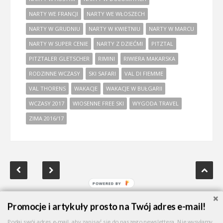
NARTY WE FRANCJI
NARTY WE WŁOSZECH
NARTY W GRUDNIU
NARTY W KWIETNIU
NARTY W MARCU
NARTY W SUPER CENIE
NARTY Z DZIEĆMI
PITZTAL
PITZTALER GLETSCHER
RIMINI
RIWIERA MAKARSKA
RODZINNE WCZASY
SKI SAFARI
VAL DI FIEMME
VAL THORENS
WAKACJE
WAKACJE W BUŁGARII
WCZASY 2017
WIOSENNE FREE SKI
WYGODA TRAVEL
ZIMA 2016/17
Promocje i artykuły prosto na Twój adres e-mail!
Podaj swój adres e-mail, aby zapisać się do naszego newslettera. Nie wysyłamy