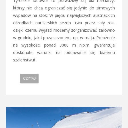
Tyrolskie lodowce to prawdziwy raj dla narciarzy,
którzy nie chcą ograniczać się jedynie do zimowych
wypadów na stok. W pięciu największych austriackich
ośrodkach narciarskich sezon trwa przez cały rok,
dzięki czemu wyjazd możemy zorganizować zarówno
w grudniu, jak i poza sezonem, np. w maju. Położenie
na wysokości ponad 3000 m n.p.m. gwarantuje
doskonałe warunki na oddawanie się białemu
szaleństwu!
CZYTAJ