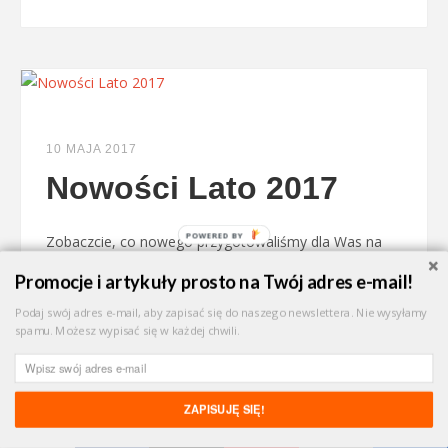
10 MAJA 2017
Nowości Lato 2017
Zobaczcie, co nowego przygotowaliśmy dla Was na
sezon Lato 2017! Nowe oferty – a także dobrze
Promocje i artykuły prosto na Twój adres e-mail!
sprawdzone obiekty. Lato 2017 zapowiada się
Podaj swój adres e-mail, aby zapisać się do naszego newslettera. Nie wysyłamy
wspaniale!
spamu. Możesz wypisać się w każdej chwili.
CZYTAJ
ZAPISUJĘ SIĘ!
Udostępnij!