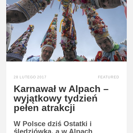
28 LUTEGO 2017
FEATURED
Karnawał w Alpach –
wyjątkowy tydzień
pełen atrakcji
W Polsce dziś Ostatki i
śledziówka, a w Alpach